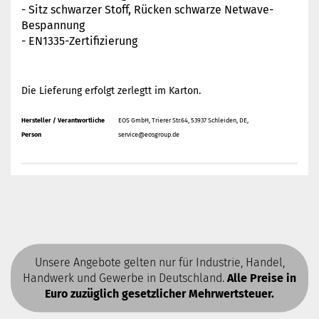
- Sitz schwarzer Stoff, Rücken schwarze Netwave-
Bespannung
- ​EN1335-Zertifizierung
Die Lieferung erfolgt zerlegtt im Karton.
Hersteller / Verantwortliche
EOS GmbH, Trierer Str.64, 53937 Schleiden, DE,
Person
service@eosgroup.de
Unsere Angebote gelten nur für Industrie, Handel,
Handwerk und Gewerbe in Deutschland.
Alle Preise in
Euro zuzüglich gesetzlicher Mehrwertsteuer.