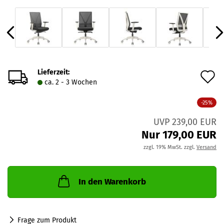
Lieferzeit:
A
ca. 2 - 3 Wochen
d
-25%
M
UVP 239,00 EUR
Nur 179,00 EUR
zzgl. 19% MwSt. zzgl.
Versand
In den Warenkorb
Frage zum Produkt