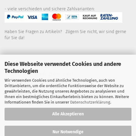
- viele verschieden und sichere Zahlvarianten:
Haben Sie Fragen zu Artikeln? Zögern Sie nicht, wir sind gerne
für Sie da!
Kontakt
Diese Webseite verwendet Cookies und andere
Technologien
Wir sind für Sie wie folgt erreichbar:
Wir verwenden Cookies und ähnliche Technologien, auch von
Montag bis Donnerstag von 9 bis 16 Uhr
Drittanbietern, um die ordentliche Funktionsweise der Website zu
gewährleisten, die Nutzung unseres Angebotes zu analysieren und
Telefon: 02445-8517300
Ihnen ein bestmögliches Einkaufserlebnis bieten zu können. Weitere
Informationen finden Sie in unserer
Datenschutzerklärung
.
Email: office@eosgroup.de
Alle Akzeptieren
Nur Notwendige