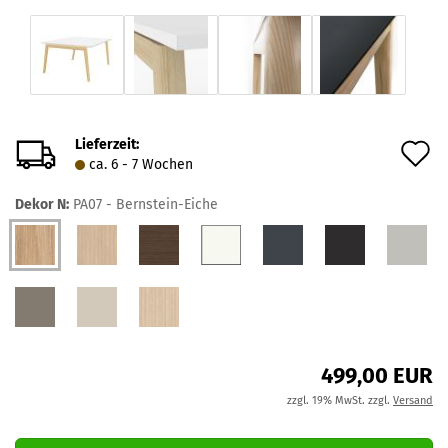
Lieferzeit:
A
ca. 6 - 7 Wochen
d
Dekor N:
PA07 - Bernstein-Eiche
M
499,00 EUR
zzgl. 19% MwSt. zzgl.
Versand