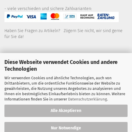
- viele verschieden und sichere Zahlvarianten:
Haben Sie Fragen zu Artikeln? Zögern Sie nicht, wir sind gerne
für Sie da!
Kontakt
Diese Webseite verwendet Cookies und andere
Technologien
Wir sind für Sie wie folgt erreichbar:
Wir verwenden Cookies und ähnliche Technologien, auch von
Montag bis Donnerstag von 9 bis 16 Uhr
Drittanbietern, um die ordentliche Funktionsweise der Website zu
gewährleisten, die Nutzung unseres Angebotes zu analysieren und
Telefon: 02445-8517300
Ihnen ein bestmögliches Einkaufserlebnis bieten zu können. Weitere
Informationen finden Sie in unserer
Datenschutzerklärung
.
Email: office@eosgroup.de
Alle Akzeptieren
Nur Notwendige