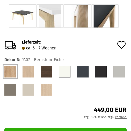
Lieferzeit:
A
ca. 6 - 7 Wochen
d
Dekor N:
PA07 - Bernstein-Eiche
M
449,00 EUR
zzgl. 19% MwSt. zzgl.
Versand