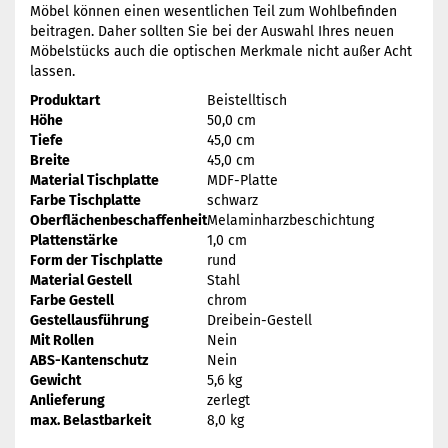
Möbel können einen wesentlichen Teil zum Wohlbefinden
beitragen. Daher sollten Sie bei der Auswahl Ihres neuen
Möbelstücks auch die optischen Merkmale nicht außer Acht
lassen.
Produktart
Beistelltisch
Höhe
50,0 cm
Tiefe
45,0 cm
Breite
45,0 cm
Material Tischplatte
MDF-Platte
Farbe Tischplatte
schwarz
Oberflächenbeschaffenheit
Melaminharzbeschichtung
Plattenstärke
1,0 cm
Form der Tischplatte
rund
Material Gestell
Stahl
Farbe Gestell
chrom
Gestellausführung
Dreibein-Gestell
Mit Rollen
Nein
ABS-Kantenschutz
Nein
Gewicht
5,6 kg
Anlieferung
zerlegt
max. Belastbarkeit
8,0 kg