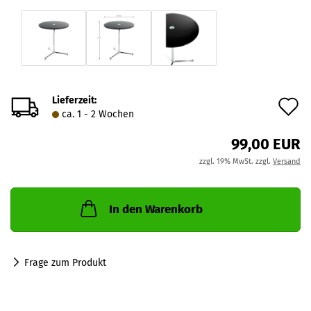
Lieferzeit:
A
ca. 1 - 2 Wochen
d
99,00 EUR
M
zzgl. 19% MwSt. zzgl.
Versand
In den Warenkorb
Frage zum Produkt