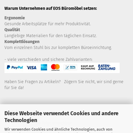
Warum Unternehmen auf EOS Büromöbel setzen:
Ergonomie
Gesunde
Arbeitsplätze für mehr Produktivität.
Qualität
Langlebige Materialien für den täglichen Einsatz.
Komplettlösungen
Vom einzelnen Stuhl bis zur kompletten Büroeinrichtung.
- viele verschieden und sichere Zahlvarianten:
Haben Sie Fragen zu Artikeln? Zögern Sie nicht, wir sind gerne
für Sie da!
Kontakt
Diese Webseite verwendet Cookies und andere
Technologien
Wir sind für Sie wie folgt erreichbar:
Wir verwenden Cookies und ähnliche Technologien, auch von
Montag bis Donnerstag von 9 bis 16 Uhr