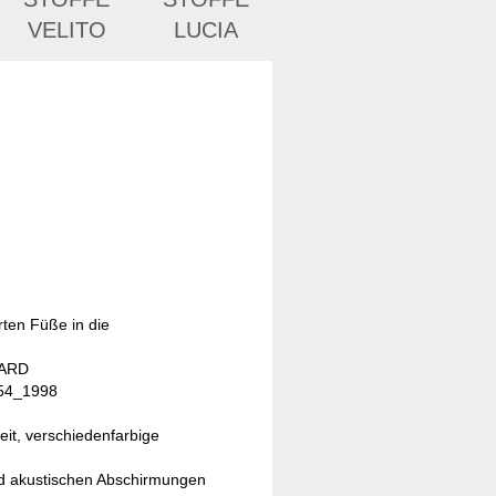
VELITO
LUCIA
rten Füße in die
DARD
654_1998
eit, verschiedenfarbige
nd akustischen Abschirmungen