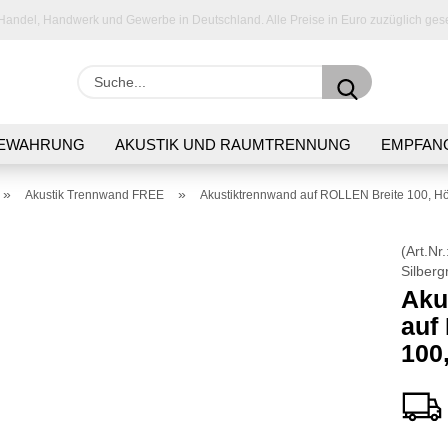
 Handel, Handwerk und Gewerbe in Deutschland. Alle Preise in Euro zuzüglich gese
Suche...
E-Ma
EWAHRUNG
AKUSTIK UND RAUMTRENNUNG
EMPFAN
GSTISCHE
Pas
»
»
Akustik Trennwand FREE
Akustiktrennwand auf ROLLEN Breite 100, H
(Art.Nr.
Silberg
Aku
Konto 
auf
Passw
100