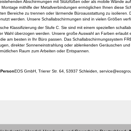
freistehenden Abschirmungen mit Stützfüßen oder als mobile Wände au
n Montage mithilfe der Metallverbindungen ermöglichen Ihnen diese Sc
hten Bereiche zu trennen oder lärmende Büroausstattung zu isolieren
enutzt werden. Unsere Schallabschirmungen sind in vielen Größen verf
che Klassifizierung der Stufe C. Sie sind mit einem speziellen schall
rer Wahl überzogen werden. Unsere große Auswahl an Farben erlaubt 
 die am besten in Ihr Büro passen. Das Schallabschirmungssystem F
Augen, direkter Sonneneinstrahlung oder ablenkenden Geräuschen und sc
emütlichen Raum zum Arbeiten oder Entspannen.
e Person
EOS GmbH, Trierer Str. 64, 53937 Schleiden, service@eosgro