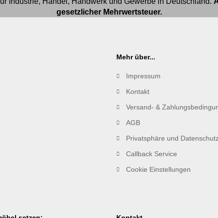
für Industrie, Handel, Handwerk und Gewerbe in Deutschland.
A
gesetzlicher Mehrwertsteuer.
Mehr über...
Impressum
Kontakt
Versand- & Zahlungsbedingu
AGB
Privatsphäre und Datenschut
Callback Service
Cookie Einstellungen
öbel setzen:
Kontakt