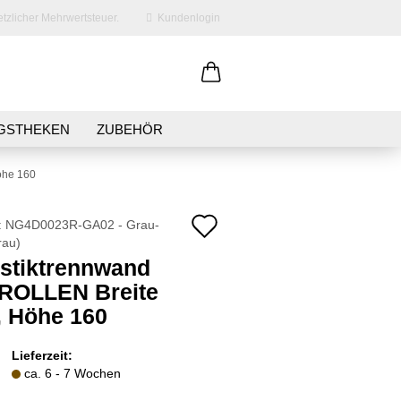
tzlicher Mehrwertsteuer.
Kundenlogin
il
GSTHEKEN
ZUBEHÖR
swort
öhe 160
Auf
:
NG4D0023R-GA02 - Grau-
rau
)
den
stiktrennwand
erstellen
Merkzettel
 ROLLEN Breite
ort vergessen?
, Höhe 160
Lieferzeit:
ca. 6 - 7 Wochen