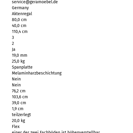
service@geramoebel.de
Germany
Aktenregal
80,0 cm
40,0 cm
110,4 cm
3
2
Ja
19,0 mm
25,0 kg
Spanplatte
Melaminharzbeschichtung
Nein
Nein
76,2 cm
103,6 cm
39,0 cm
1,9 cm
teilzerlegt
20,0 kg
Flex
einer der zwei Fachböden ist höhenverstellbar