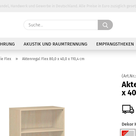
andel, Handwerk und Gewerbe in Deutschland. Alle Preise in Euro zuzüglich geset
Suche...
E-Ma
AHRUNG
AKUSTIK UND RAUMTRENNUNG
EMPFANGSTHEKEN
Pass
»
ie Flex
Aktenregal Flex 80,0 x 40,0 x 110,4 cm
(Art.Nr.
Akte
x 40
Konto 
Passw
Dekor K