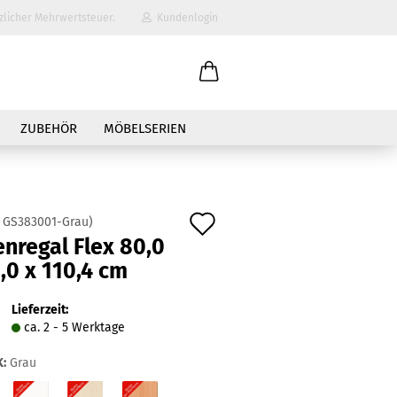
zlicher Mehrwertsteuer.
Kundenlogin
il
ZUBEHÖR
MÖBELSERIEN
wort
Auf
:
GS383001-Grau
)
nregal Flex 80,0
den
,0 x 110,4 cm
erstellen
Merkzettel
ort vergessen?
Lieferzeit:
ca. 2 - 5 Werktage
:
Grau