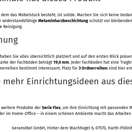
s dem das Möbelstück besteht, ist solide. Machen Sie sich keine Ged
e widerstandsfähige
Melaminharzbeschichtung
schützt vor bleibenden
te Reinigung.
dnung
haben Sie alles übersichtlich platziert und auf den ersten Blick präse
Stärke der Fachböden beträgt
19,0 mm
. Jeder Fachboden hat eine Tragk
dnerreihen bestimmt interessant. Platz für
3 Ordnerreihen
sind hier ein
 mehr Einrichtungsideen aus die
h weitere Produkte der
Serie Flex
, um Ihre Einrichtung mit passenden 
er im Home-Office – in einem schönen Ambiente macht das Arbeiten 
Geramöbel GmbH, Hinter dem Wachhügel 6, 07570, Harth-Pöllnitz