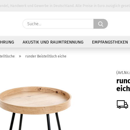
andel, Handwerk und Gewerbe in Deutschland. Alle Preise in Euro zuzüglich geset
Suche...
E-Ma
AHRUNG
AKUSTIK UND RAUMTRENNUNG
EMPFANGSTHEKEN
Pass
»
elltische
runder Beistelltisch eiche
(Art.Nr.
rund
eic
Konto 
Passw