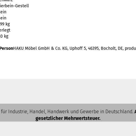
ierbein-Gestell
ein
ein
,99 kg
erlegt
,0 kg
 Person
HAKU Möbel GmbH & Co. KG, Uphoff 5, 46395, Bocholt, DE, pr
 für Industrie, Handel, Handwerk und Gewerbe in Deutschland.
gesetzlicher Mehrwertsteuer.