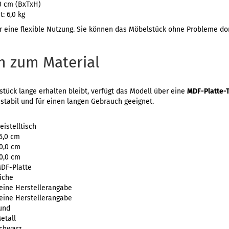
,0 cm (BxTxH)
: 6,0 kg
r eine flexible Nutzung. Sie können das Möbelstück ohne Probleme dor
n zum Material
tück lange erhalten bleibt, verfügt das Modell über eine
MDF-Platte-T
 stabil und für einen langen Gebrauch geeignet.
eistelltisch
5,0 cm
0,0 cm
0,0 cm
DF-Platte
iche
eine Herstellerangabe
eine Herstellerangabe
und
etall
chwarz