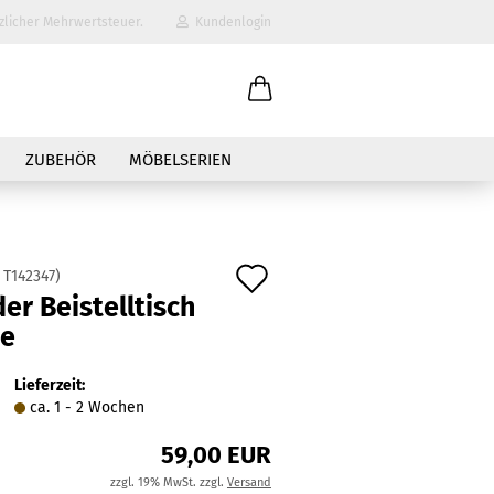
zlicher Mehrwertsteuer.
Kundenlogin
il
ZUBEHÖR
MÖBELSERIEN
wort
Auf
:
T142347
)
er Beistelltisch
den
he
erstellen
Merkzettel
ort vergessen?
Lieferzeit:
ca. 1 - 2 Wochen
59,00 EUR
zzgl. 19% MwSt. zzgl.
Versand