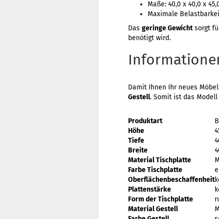
Maße: 40,0 x 40,0 x 45
Maximale Belastbarkeit
Das
geringe Gewicht
sorgt fü
benötigt wird.
Informatione
Damit Ihnen Ihr neues Möbels
Gestell
. Somit ist das Modell
Produktart
B
Höhe
4
Tiefe
4
Breite
4
Material Tischplatte
M
Farbe Tischplatte
e
Oberflächenbeschaffenheit
k
Plattenstärke
k
Form der Tischplatte
r
Material Gestell
M
Farbe Gestell
s