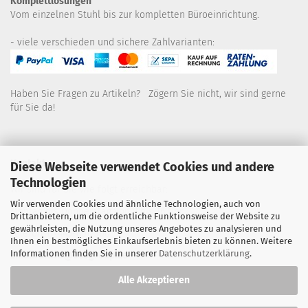
Komplettlösungen
Vom einzelnen Stuhl bis zur kompletten Büroeinrichtung.
- viele verschieden und sichere Zahlvarianten:
Haben Sie Fragen zu Artikeln? Zögern Sie nicht, wir sind gerne
für Sie da!
Kontakt
Diese Webseite verwendet Cookies und andere
Technologien
Wir sind für Sie wie folgt erreichbar:
Wir verwenden Cookies und ähnliche Technologien, auch von
Montag bis Donnerstag von 9 bis 16 Uhr
Drittanbietern, um die ordentliche Funktionsweise der Website zu
gewährleisten, die Nutzung unseres Angebotes zu analysieren und
Telefon: 02445-8517300
Ihnen ein bestmögliches Einkaufserlebnis bieten zu können. Weitere
Informationen finden Sie in unserer
Datenschutzerklärung
.
Email: office@eosgroup.de
Alle Akzeptieren