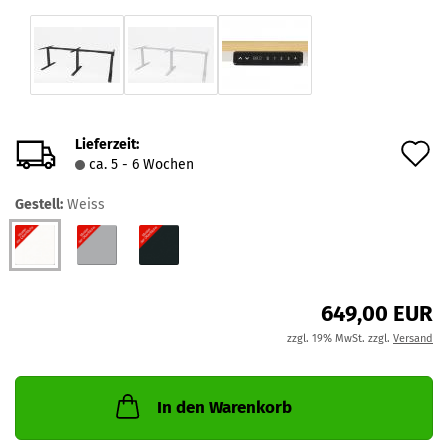
Lieferzeit:
A
ca. 5 - 6 Wochen
d
Gestell:
Weiss
M
649,00 EUR
zzgl. 19% MwSt. zzgl.
Versand
In den Warenkorb