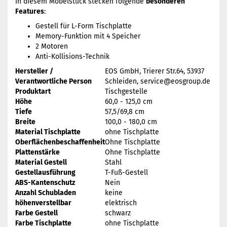
In diesem Möbelstück stecken folgende
besonderen
Features
:
Gestell für L-Form Tischplatte
Memory-Funktion mit 4 Speicher
2 Motoren
Anti-Kollisions-Technik
Hersteller /
EOS GmbH, Trierer Str.64, 53937
Verantwortliche Person
Schleiden, service@eosgroup.de
Produktart
Tischgestelle
Höhe
60,0 - 125,0 cm
Tiefe
57,5/69,8 cm
Breite
100,0 - 180,0 cm
Material Tischplatte
ohne Tischplatte
Oberflächenbeschaffenheit
Ohne Tischplatte
Plattenstärke
Ohne Tischplatte
Material Gestell
Stahl
Gestellausführung
T-Fuß-Gestell
ABS-Kantenschutz
Nein
Anzahl Schubladen
keine
höhenverstellbar
elektrisch
Farbe Gestell
schwarz
Farbe Tischplatte
ohne Tischplatte