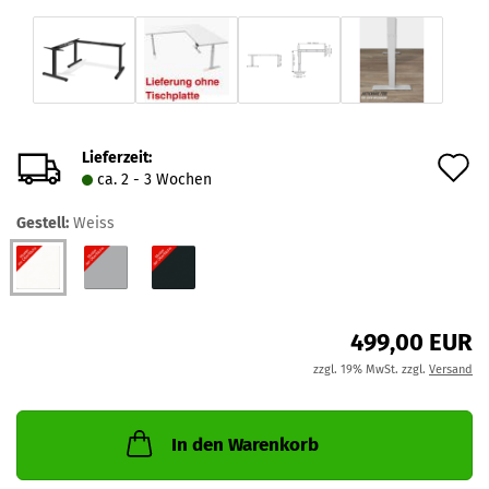
Lieferzeit:
A
ca. 2 - 3 Wochen
d
Gestell:
Weiss
M
499,00 EUR
zzgl. 19% MwSt. zzgl.
Versand
In den Warenkorb