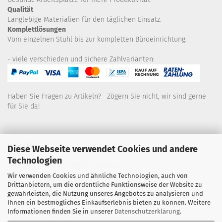
Qualität
Langlebige Materialien für den täglichen Einsatz.
Komplettlösungen
Vom einzelnen Stuhl bis zur kompletten Büroeinrichtung.
- viele verschieden und sichere Zahlvarianten:
Haben Sie Fragen zu Artikeln? Zögern Sie nicht, wir sind gerne
für Sie da!
Kontakt
Diese Webseite verwendet Cookies und andere
Technologien
Wir sind für Sie wie folgt erreichbar:
Wir verwenden Cookies und ähnliche Technologien, auch von
Montag bis Donnerstag von 9 bis 16 Uhr
Drittanbietern, um die ordentliche Funktionsweise der Website zu
gewährleisten, die Nutzung unseres Angebotes zu analysieren und
Telefon: 02445-8517300
Ihnen ein bestmögliches Einkaufserlebnis bieten zu können. Weitere
Informationen finden Sie in unserer
Datenschutzerklärung
.
Email: office@eosgroup.de