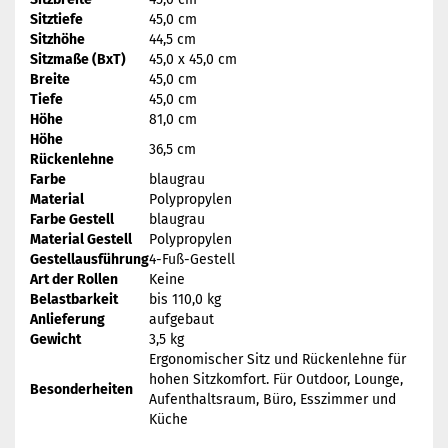
Sitztiefe
45,0 cm
Sitzhöhe
44,5 cm
Sitzmaße (BxT)
45,0 x 45,0 cm
Breite
45,0 cm
Tiefe
45,0 cm
Höhe
81,0 cm
Höhe
36,5 cm
Rückenlehne
Farbe
blaugrau
Material
Polypropylen
Farbe Gestell
blaugrau
Material Gestell
Polypropylen
Gestellausführung
4-Fuß-Gestell
Art der Rollen
Keine
Belastbarkeit
bis 110,0 kg
Anlieferung
aufgebaut
Gewicht
3,5 kg
Ergonomischer Sitz und Rückenlehne für
hohen Sitzkomfort. Für Outdoor, Lounge,
Besonderheiten
Aufenthaltsraum, Büro, Esszimmer und
Küche