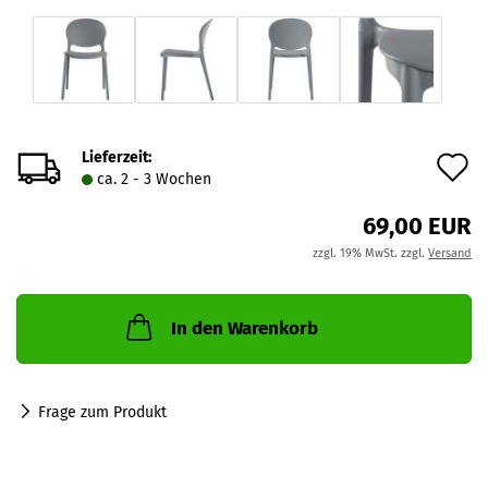
Lieferzeit:
A
ca. 2 - 3 Wochen
d
69,00 EUR
M
zzgl. 19% MwSt. zzgl.
Versand
In den Warenkorb
Frage zum Produkt