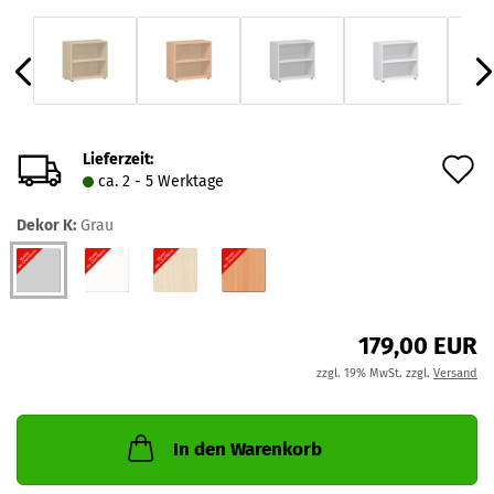
Lieferzeit:
A
ca. 2 - 5 Werktage
d
Dekor K:
Grau
M
179,00 EUR
zzgl. 19% MwSt. zzgl.
Versand
In den Warenkorb