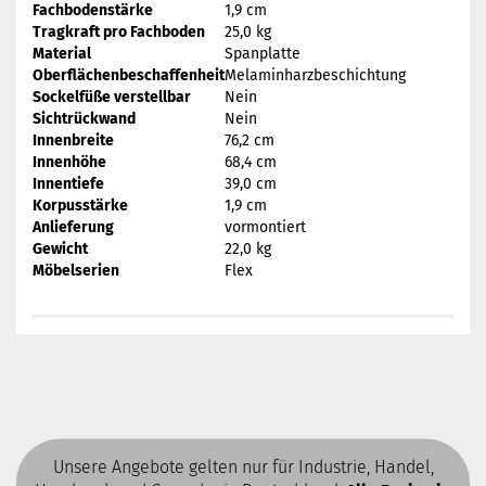
Fachbodenstärke
1,9 cm
Tragkraft pro Fachboden
25,0 kg
Material
Spanplatte
Oberflächenbeschaffenheit
Melaminharzbeschichtung
Sockelfüße verstellbar
Nein
Sichtrückwand
Nein
Innenbreite
76,2 cm
Innenhöhe
68,4 cm
Innentiefe
39,0 cm
Korpusstärke
1,9 cm
Anlieferung
vormontiert
Gewicht
22,0 kg
Möbelserien
Flex
Unsere Angebote gelten nur für Industrie, Handel,