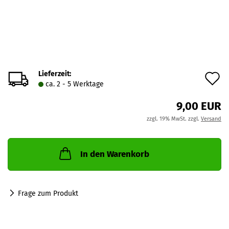
Lieferzeit:
A
ca. 2 - 5 Werktage
d
9,00 EUR
M
zzgl. 19% MwSt. zzgl.
Versand
In den Warenkorb
Frage zum Produkt