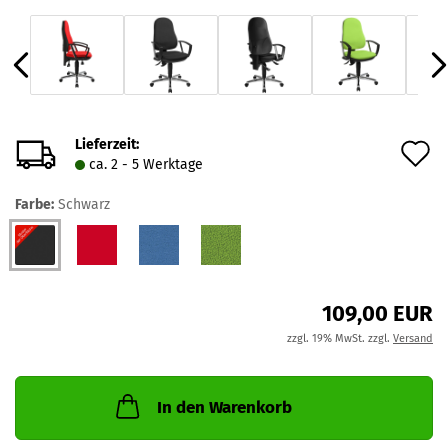
Lieferzeit:
A
ca. 2 - 5 Werktage
d
Farbe:
Schwarz
M
109,00 EUR
zzgl. 19% MwSt. zzgl.
Versand
In den Warenkorb