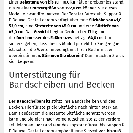
Einer
Belastung
von
bis zu 110,0 kg
hält er problemlos stand.
Bis zu einer
Nutzergröße
von
192,0 cm
können Sie dieses
Modell einwandfrei nutzen. Der Topstar Bürostuhl Support®
P Deluxe, Gestell chrom verfügt über eine
Sitzhöhe von 41,0 -
53,0 cm
, eine
Sitzbreite von 45,0 cm
und eine
Sitztiefe von
45,0 cm
. Das
Gewicht
liegt außerdem bei
17 kg
und
der
Durchmesser des Fußkreuzes
beträgt
64,0 cm
. Um
sicherzugehen, dass dieses Modell perfekt für Sie geeignet
ist, sollten die Werte unbedingt mit Ihren Bedürfnissen
übereinstimmen.
Stimmen Sie überein?
Dann machen Sie es
sich bequem!
Unterstützung für
Bandscheiben und Becken
Der
Bandscheibensitz
stützt Ihre Bandscheiben und das
Becken. Hierfür steigt die Sitzfläche nach hinten stark an.
Damit außerdem die gesamte Sitzfläche genutzt werden
kann und Sie nicht nach vorne rutschen, steigt der vordere
Teil leicht an. Der Fabrikant des Topstar Bürostuhls Support®
P Deluxe, Gestell chrom empfiehlt eine Sitzzeit von
bis zu 6