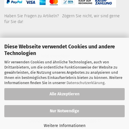
Haben Sie Fragen zu Artikeln? Zögern Sie nicht, wir sind gerne
für Sie da!
Kontakt
Diese Webseite verwendet Cookies und andere
Technologien
Wir sind für Sie wie folgt erreichbar:
Wir verwenden Cookies und ähnliche Technologien, auch von
Montag bis Donnerstag von 9 bis 16 Uhr
Drittanbietern, um die ordentliche Funktionsweise der Website zu
gewährleisten, die Nutzung unseres Angebotes zu analysieren und
Telefon: 02445-8517300
Ihnen ein bestmögliches Einkaufserlebnis bieten zu können. Weitere
Informationen finden Sie in unserer
Datenschutzerklärung
.
Email: office@eosgroup.de
Alle Akzeptieren
Nur Notwendige
Onlineshop der EOS GmbH
2007-2026 ©
Weitere Informationen