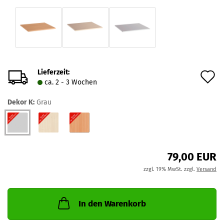
Lieferzeit:
A
ca. 2 - 3 Wochen
d
Dekor K:
Grau
M
79,00 EUR
zzgl. 19% MwSt. zzgl.
Versand
In den Warenkorb