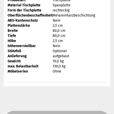
Produktart
Tischplatte
Material Tischplatte
Spanplatte
Form der Tischplatte
rechteckig
Oberflächenbeschaffenheit
Melaminharzbeschichtung
ABS-Kantenschutz
Nein
Plattenstärke
2,5 cm
Breite
80,0 cm
Tiefe
80,0 cm
Höhe
2,5 cm
höhenverstellbar
Nein
Stützfuß
Optional
Anlieferung
aufgebaut
Gewicht
10,0 kg
max. Belastbarkeit
130,0 kg
Möbelserien
Ohne