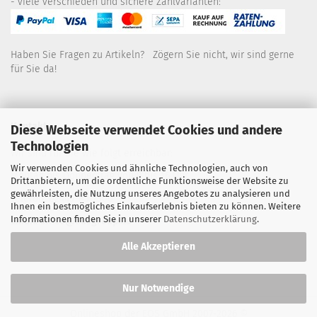
- viele verschieden und sichere Zahlvarianten:
Haben Sie Fragen zu Artikeln? Zögern Sie nicht, wir sind gerne
für Sie da!
Kontakt
Diese Webseite verwendet Cookies und andere
Technologien
Wir sind für Sie wie folgt erreichbar:
Wir verwenden Cookies und ähnliche Technologien, auch von
Montag bis Donnerstag von 9 bis 16 Uhr
Drittanbietern, um die ordentliche Funktionsweise der Website zu
gewährleisten, die Nutzung unseres Angebotes zu analysieren und
Telefon: 02445-8517300
Ihnen ein bestmögliches Einkaufserlebnis bieten zu können. Weitere
Informationen finden Sie in unserer
Datenschutzerklärung
.
Email: office@eosgroup.de
Alle Akzeptieren
Nur Notwendige
Onlineshop der EOS GmbH
2007-2026 ©