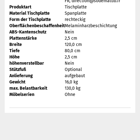
FR, direction@sodematub.fr
Produktart
Tischplatte
Material Tischplatte
Spanplatte
Form der Tischplatte
rechteckig
Oberflächenbeschaffenheit
Melaminharzbeschichtung
ABS-Kantenschutz
Nein
Plattenstärke
2,5 cm
Breite
120,0 cm
Tiefe
80,0 cm
Höhe
2,5 cm
höhenverstellbar
Nein
Stützfuß
Optional
Anlieferung
aufgebaut
Gewicht
16,0 kg
max. Belastbarkeit
130,0 kg
Möbelserien
Ohne