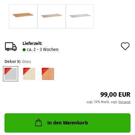
Lieferzeit:
A
ca. 2 - 3 Wochen
d
Dekor K:
Grau
M
99,00 EUR
zzgl. 19% MwSt. zzgl.
Versand
In den Warenkorb