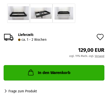
Lieferzeit:
A
ca. 1 - 2 Wochen
d
129,00 EUR
M
zzgl. 19% MwSt. zzgl.
Versand
In den Warenkorb
Frage zum Produkt