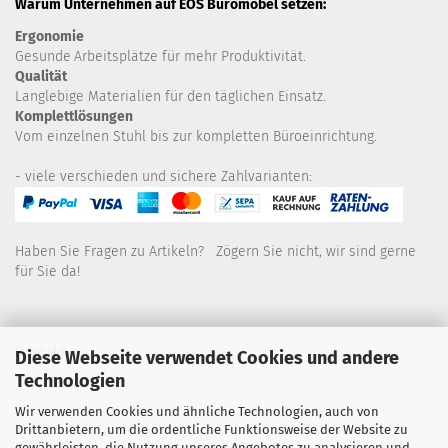
Warum Unternehmen auf EOS Büromöbel setzen:
Ergonomie
Gesunde
Arbeitsplätze für mehr Produktivität.
Qualität
Langlebige Materialien für den täglichen Einsatz.
Komplettlösungen
Vom einzelnen Stuhl bis zur kompletten Büroeinrichtung.
- viele verschieden und sichere Zahlvarianten:
Haben Sie Fragen zu Artikeln? Zögern Sie nicht, wir sind gerne
für Sie da!
Kontakt
Diese Webseite verwendet Cookies und andere
Technologien
Wir sind für Sie wie folgt erreichbar:
Wir verwenden Cookies und ähnliche Technologien, auch von
Montag bis Donnerstag von 9 bis 16 Uhr
Drittanbietern, um die ordentliche Funktionsweise der Website zu
gewährleisten, die Nutzung unseres Angebotes zu analysieren und