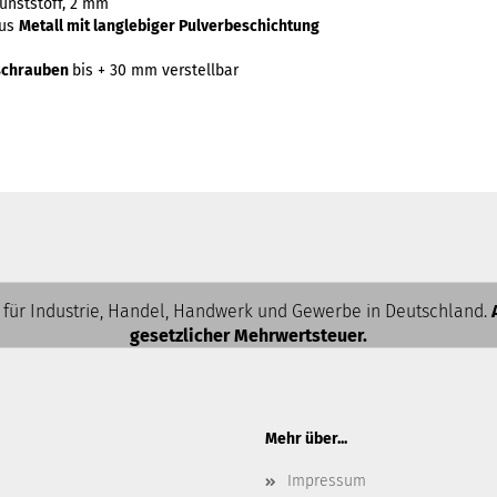
unststoff, 2 mm
aus
Metall mit langlebiger Pulverbeschichtung
sschrauben
bis + 30 mm verstellbar
 für Industrie, Handel, Handwerk und Gewerbe in Deutschland.
gesetzlicher Mehrwertsteuer.
Mehr über...
Impressum