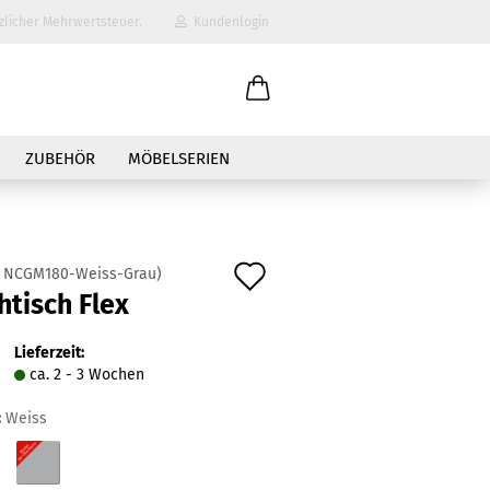
zlicher Mehrwertsteuer.
Kundenlogin
il
ZUBEHÖR
MÖBELSERIEN
wort
Auf
:
NCGM180-Weiss-Grau
)
tisch Flex
den
erstellen
Merkzettel
Lieferzeit:
ort vergessen?
ca. 2 - 3 Wochen
:
Weiss