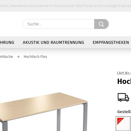
andel, Handwerk und Gewerbe in Deutschland. Alle Preise in Euro zuzüglich geset
Suche...
E-Ma
AHRUNG
AKUSTIK UND RAUMTRENNUNG
EMPFANGSTHEKEN
Pass
»
ehtische
Hochtisch Flex
(Art.Nr.
Hoch
Konto 
Passw
Gestell