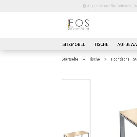
Angebote nur für Industrie, H
SITZMÖBEL
TISCHE
AUFBEW
BESPRECHUNGSTISCHE
»
»
Startseite
Tische
Hochtische - St