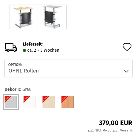
Lieferzeit:
A
ca. 2 - 3 Wochen
d
OPTION:
M
Dekor K:
Grau
379,00 EUR
zzgl. 19% MwSt. zzgl.
Versand