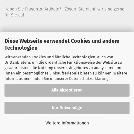
Haben Sie Fragen zu Artikeln? Zögern Sie nicht, wir sind gerne
für Sie da!
Kontakt
Diese Webseite verwendet Cookies und andere
Technologien
Wir sind für Sie wie folgt erreichbar:
Wir verwenden Cookies und ähnliche Technologien, auch von
Montag bis Donnerstag von 9 bis 16 Uhr
Drittanbietern, um die ordentliche Funktionsweise der Website zu
gewährleisten, die Nutzung unseres Angebotes zu analysieren und
Telefon: 02445-8517300
Ihnen ein bestmögliches Einkaufserlebnis bieten zu können. Weitere
Informationen finden Sie in unserer
Datenschutzerklärung
.
Email: office@eosgroup.de
Alle Akzeptieren
Nur Notwendige
Onlineshop der EOS GmbH
2007-2026 ©
Weitere Informationen