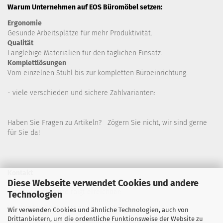
Warum Unternehmen auf EOS Büromöbel setzen:
Ergonomie
Gesunde
Arbeitsplätze für mehr Produktivität.
Qualität
Langlebige Materialien für den täglichen Einsatz.
Komplettlösungen
Vom einzelnen Stuhl bis zur kompletten Büroeinrichtung.
- viele verschieden und sichere Zahlvarianten:
Haben Sie Fragen zu Artikeln? Zögern Sie nicht, wir sind gerne
für Sie da!
Kontakt
Diese Webseite verwendet Cookies und andere
Wir sind für Sie wie folgt erreichbar:
Technologien
Montag bis Donnerstag von 9 bis 16 Uhr
Wir verwenden Cookies und ähnliche Technologien, auch von
Drittanbietern, um die ordentliche Funktionsweise der Website zu