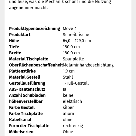
und leise, was die Mechanik schont und die Nutzung
angenehmer macht.
Produkttypenbezeichnung
Move 4
Produktart
Schreibtische
Höhe
64,0 - 129,0 cm
Tiefe
180,0 cm
Breite
180,0 cm
Material Tischplatte
Spanplatte
Oberflächenbeschaffenheit
Melaminharzbeschichtung
Plattenstärke
1,9 cm
Material Gestell
Stahl
Gestellausführung
T-Fuß-Gestell
ABS-Kantenschutz
Ja
Anzahl Schubladen
keine
höhenverstellbar
elektrisch
Farbe Gestell
silber
Farbe Tischplatte
ahorn
Kabelkanal
ohne
Form der Tischplatte
rechteckig
Möbelserien
Ohne