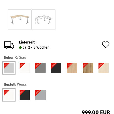
Lieferzeit:
A
ca. 2 - 3 Wochen
d
Dekor K:
Grau
M
Gestell:
Weiss
999,00 EUR