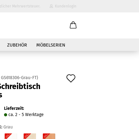
zlicher Mehrwertsteuer.
Kundenlogin
il
ZUBEHÖR
MÖBELSERIEN
wort
Auf
:
GS618306-Grau-FT
)
chreibtisch
den
s
erstellen
Merkzettel
ort vergessen?
Lieferzeit:
ca. 2 - 5 Werktage
:
Grau