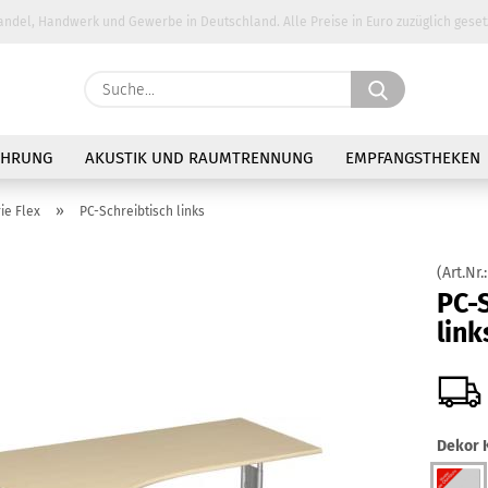
andel, Handwerk und Gewerbe in Deutschland. Alle Preise in Euro zuzüglich geset
Suche...
E-Ma
AHRUNG
AKUSTIK UND RAUMTRENNUNG
EMPFANGSTHEKEN
Pass
»
ie Flex
PC-Schreibtisch links
(Art.Nr.
PC-S
link
Konto 
Passw
Dekor K