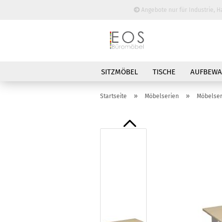
Angebote nur für Industrie, H
SITZMÖBEL
TISCHE
AUFBEW
BESPRECHUNGSTISCHE
»
»
Startseite
Möbelserien
Möbelser