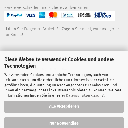
- viele verschieden und sichere Zahlvarianten:
Haben Sie Fragen zu Artikeln? Zögern Sie nicht, wir sind gerne
für Sie da!
Kontakt
Diese Webseite verwendet Cookies und andere
Technologien
Wir sind für Sie wie folgt erreichbar:
Wir verwenden Cookies und ähnliche Technologien, auch von
Montag bis Donnerstag von 9 bis 16 Uhr
Drittanbietern, um die ordentliche Funktionsweise der Website zu
gewährleisten, die Nutzung unseres Angebotes zu analysieren und
Telefon: 02445-8517300
Ihnen ein bestmögliches Einkaufserlebnis bieten zu können. Weitere
Informationen finden Sie in unserer
Datenschutzerklärung
.
Email: office@eosgroup.de
Alle Akzeptieren
Nur Notwendige