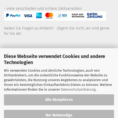
- viele verschieden und sichere Zahlvarianten:
Haben Sie Fragen zu Artikeln? Zögern Sie nicht, wir sind gerne
für Sie da!
Kontakt
Diese Webseite verwendet Cookies und andere
Technologien
Wir sind für Sie wie folgt erreichbar:
Wir verwenden Cookies und ähnliche Technologien, auch von
Montag bis Donnerstag von 9 bis 16 Uhr
Drittanbietern, um die ordentliche Funktionsweise der Website zu
gewährleisten, die Nutzung unseres Angebotes zu analysieren und
Telefon: 02445-8517300
Ihnen ein bestmögliches Einkaufserlebnis bieten zu können. Weitere
Informationen finden Sie in unserer
Datenschutzerklärung
.
Email: office@eosgroup.de
Alle Akzeptieren
Nur Notwendige