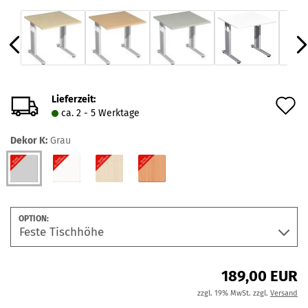
Lieferzeit:
A
ca. 2 - 5 Werktage
d
Dekor K:
Grau
M
OPTION:
189,00 EUR
zzgl. 19% MwSt. zzgl.
Versand