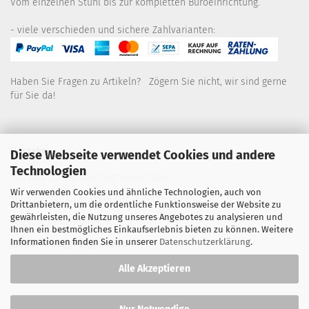
Vom einzelnen Stuhl bis zur kompletten Büroeinrichtung.
- viele verschieden und sichere Zahlvarianten:
Haben Sie Fragen zu Artikeln? Zögern Sie nicht, wir sind gerne
für Sie da!
Kontakt
Diese Webseite verwendet Cookies und andere
Technologien
Wir sind für Sie wie folgt erreichbar:
Wir verwenden Cookies und ähnliche Technologien, auch von
Montag bis Donnerstag von 9 bis 16 Uhr
Drittanbietern, um die ordentliche Funktionsweise der Website zu
gewährleisten, die Nutzung unseres Angebotes zu analysieren und
Telefon: 02445-8517300
Ihnen ein bestmögliches Einkaufserlebnis bieten zu können. Weitere
Informationen finden Sie in unserer
Datenschutzerklärung
.
Email: office@eosgroup.de
Alle Akzeptieren