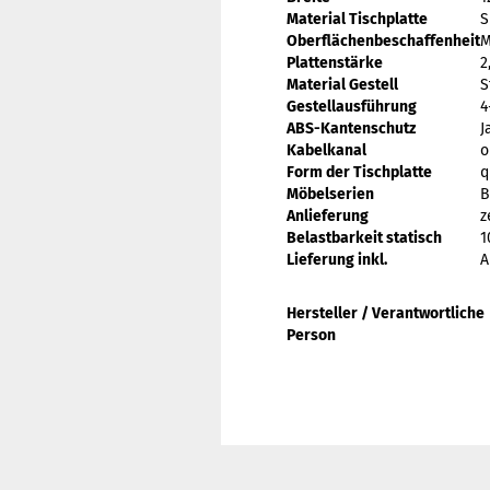
Material Tischplatte
S
Oberflächenbeschaffenheit
M
Plattenstärke
2
Material Gestell
S
Gestellausführung
4
ABS-Kantenschutz
J
Kabelkanal
o
Form der Tischplatte
q
Möbelserien
B
Anlieferung
z
Belastbarkeit statisch
1
Lieferung inkl.
A
Hersteller / Verantwortliche
Person