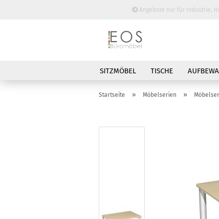
Angebote nur für Industrie, H
SITZMÖBEL
TISCHE
AUFBEW
BESPRECHUNGSTISCHE
»
»
Startseite
Möbelserien
Möbelse