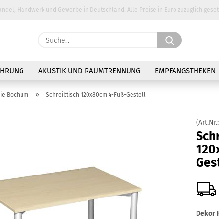
andel, Handwerk und Gewerbe in Deutschland. Alle Preise in Euro zuzüglich geset
Suche...
E-Ma
AHRUNG
AKUSTIK UND RAUMTRENNUNG
EMPFANGSTHEKEN
Pass
»
rie Bochum
Schreibtisch 120x80cm 4-Fuß-Gestell
(Art.Nr.
Schr
120
Konto 
Gest
Passw
Dekor K