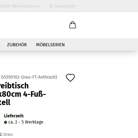
zlicher Mehrwertsteuer.
Kundenlogin
il
ZUBEHÖR
MÖBELSERIEN
wort
Auf
:
GS550102-Grau-FT-Anthrazit
)
eibtisch
den
x80cm 4-Fuß-
erstellen
Merkzettel
ell
ort vergessen?
Lieferzeit:
ca. 2 - 5 Werktage
:
Grau