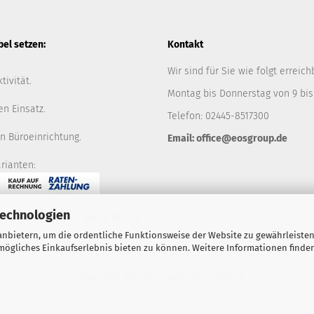
l setzen:
Kontakt
Wir sind für Sie wie folgt erreich
tivität.
Montag bis Donnerstag von 9 bis
en Einsatz.
Telefon: 02445-8517300
n Büroeinrichtung.
Email: office@eosgroup.de
rianten:
Technologien
ie nicht, wir sind gerne für Sie
nbietern, um die ordentliche Funktionsweise der Website zu gewährleisten
ögliches Einkaufserlebnis bieten zu können. Weitere Informationen finden
Onlineshop der EOS GmbH
2007-2026 ©