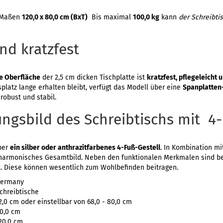
n Maßen
120,0 x 80,0 cm (BxT)
Bis maximal
100,0 kg
kann
der Schreibti
nd kratzfest
e Oberfläche
der 2,5 cm dicken Tischplatte ist
kratzfest, pflegeleicht
splatz lange erhalten bleibt, verfügt das Modell über eine
Spanplatten-
 robust und stabil.
ngsbild des Schreibtischs mit 4-
ber
ein silber oder anthrazitfarbenes 4-Fuß-Gestell
. In Kombination m
 harmonisches Gesamtbild. Neben den funktionalen Merkmalen sind bei
. Diese können wesentlich zum Wohlbefinden beitragen.
ermany
chreibtische
2,0 cm oder einstellbar von 68,0 - 80,0 cm
0,0 cm
20,0 cm