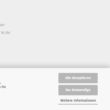
bar:
 16 Uhr
Alle Akzeptieren
,
 Sie
Nur Notwendige
Weitere Informationen