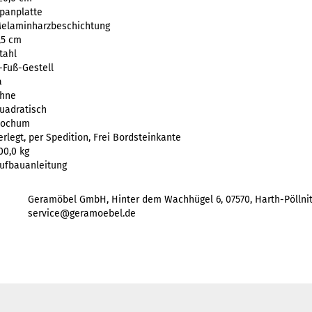
panplatte
elaminharzbeschichtung
,5 cm
tahl
-Fuß-Gestell
a
hne
uadratisch
ochum
erlegt, per Spedition, Frei Bordsteinkante
00,0 kg
ufbauanleitung
Geramöbel GmbH, Hinter dem Wachhügel 6, 07570, Harth-Pöllnitz
service@geramoebel.de