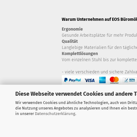
Warum Unternehmen auf EOS Büromöbe
Ergonomie
Gesunde
Arbeitsplätze für mehr Produk
Qualität
Langlebige Materialien für den täglich
Komplettlösungen
Vom einzelnen Stuhl bis zur komplette
- viele verschieden und sichere Zahlva
Diese Webseite verwendet Cookies und andere 
Haben Sie Fragen zu Artikeln? Zögern S
da!
Wir verwenden Cookies und ähnliche Technologien, auch von Dritta
die Nutzung unseres Angebotes zu analysieren und Ihnen ein bestm
in unserer
Datenschutzerklärung
.