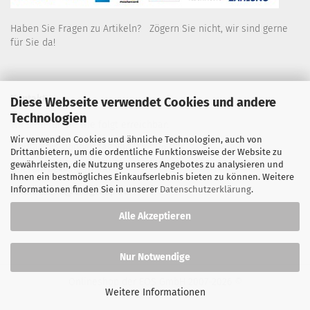
Haben Sie Fragen zu Artikeln? Zögern Sie nicht, wir sind gerne
für Sie da!
Kontakt
Diese Webseite verwendet Cookies und andere
Technologien
Wir sind für Sie wie folgt erreichbar:
Wir verwenden Cookies und ähnliche Technologien, auch von
Montag bis Donnerstag von 9 bis 16 Uhr
Drittanbietern, um die ordentliche Funktionsweise der Website zu
gewährleisten, die Nutzung unseres Angebotes zu analysieren und
Telefon: 02445-8517300
Ihnen ein bestmögliches Einkaufserlebnis bieten zu können. Weitere
Informationen finden Sie in unserer
Datenschutzerklärung
.
Email: office@eosgroup.de
Alle Akzeptieren
Nur Notwendige
Onlineshop der EOS GmbH
2007-2026 ©
Weitere Informationen