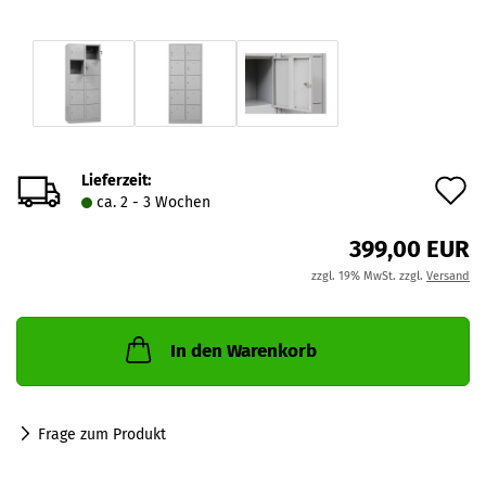
Lieferzeit:
A
ca. 2 - 3 Wochen
d
399,00 EUR
M
zzgl. 19% MwSt. zzgl.
Versand
In den Warenkorb
Frage zum Produkt