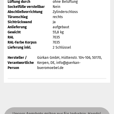
Lüftung durch
ohne Belüftung
Sockelfüße verstellbar
Nein
Abschließvorrichtung
Zylinderschloss
Türanschlag
rechts
Sichtrückwand
Ja
Anlieferung
aufgebaut
Gewicht
55,8 kg
RAL
7035
RAL-Farbe Korpus
7035
Lieferung inkl.
2 Schlüssel
Hersteller /
Gürkan GmbH, Hüttenstr. 104-106, 50170,
Verantwortliche
Kerpen, DE, info@guerkan-
Person
bueromoebel.de
Unsere Angebote gelten nur für Industrie, Handel,