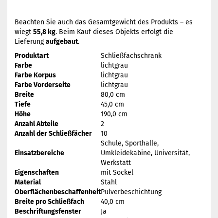
Beachten Sie auch das Gesamtgewicht des Produkts – es
wiegt
55,8 kg
. Beim Kauf dieses Objekts erfolgt die
Lieferung
aufgebaut
.
Produktart
Schließfachschrank
Farbe
lichtgrau
Farbe Korpus
lichtgrau
Farbe Vorderseite
lichtgrau
Breite
80,0 cm
Tiefe
45,0 cm
Höhe
190,0 cm
Anzahl Abteile
2
Anzahl der Schließfächer
10
Schule, Sporthalle,
Einsatzbereiche
Umkleidekabine, Universität,
Werkstatt
Eigenschaften
mit Sockel
Material
Stahl
Oberflächenbeschaffenheit
Pulverbeschichtung
Breite pro Schließfach
40,0 cm
Beschriftungsfenster
Ja