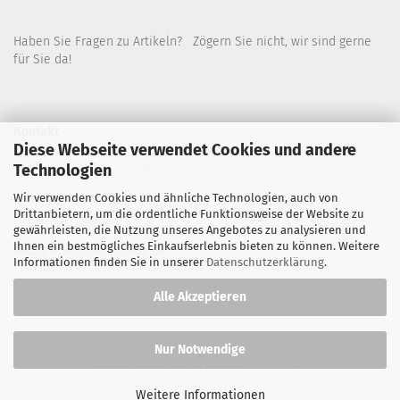
Haben Sie Fragen zu Artikeln? Zögern Sie nicht, wir sind gerne
für Sie da!
Kontakt
Diese Webseite verwendet Cookies und andere
Wir sind für Sie wie folgt erreichbar:
Technologien
Montag bis Donnerstag von 9 bis 16 Uhr
Wir verwenden Cookies und ähnliche Technologien, auch von
Drittanbietern, um die ordentliche Funktionsweise der Website zu
Telefon: 02445-8517300
gewährleisten, die Nutzung unseres Angebotes zu analysieren und
Ihnen ein bestmögliches Einkaufserlebnis bieten zu können. Weitere
Email: office@eosgroup.de
Informationen finden Sie in unserer
Datenschutzerklärung
.
Alle Akzeptieren
Nur Notwendige
Onlineshop der EOS GmbH
2007-2026 ©
Weitere Informationen