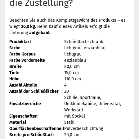
die Zustellung?
Beachten Sie auch das Komplettgewicht des Produkts – es
wiegt
26,0 kg
. Beim Kauf dieses Artikels erfolgt die
Lieferung
aufgebaut
.
Produktart
Schließfachschrank
Farbe
lichtgrau, enzianblau
Farbe Korpus
lichtgrau
Farbe Vorderseite
enzianblau
Breite
80,0 cm
Tiefe
15,0 cm
Höhe
110,0 cm
Anzahl Abteile
4
Anzahl der Schließfächer
20
Schule, Sporthalle,
Einsatzbereiche
Umkleidekabine, Universität,
Werkstatt
Eigenschaften
mit Sockel
Material
Stahl
Oberflächenbeschaffenheit
Pulverbeschichtung
Breite pro Schließfach
20,0 cm