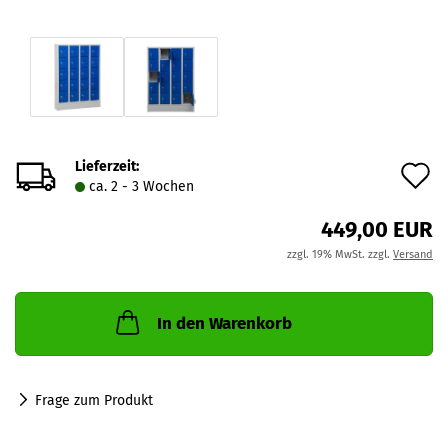
Lieferzeit:
A
ca. 2 - 3 Wochen
d
449,00 EUR
M
zzgl. 19% MwSt. zzgl.
Versand
In den Warenkorb
Frage zum Produkt