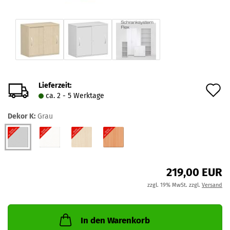
Lieferzeit:
A
ca. 2 - 5 Werktage
d
Dekor K:
Grau
M
219,00 EUR
zzgl. 19% MwSt. zzgl.
Versand
In den Warenkorb