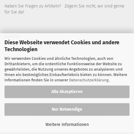
Haben Sie Fragen zu Artikeln? Zögern Sie nicht, wir sind gerne
für Sie da!
Kontakt
Diese Webseite verwendet Cookies und andere
Wir sind für Sie wie folgt erreichbar:
Technologien
Montag bis Donnerstag von 9 bis 16 Uhr
Wir verwenden Cookies und ähnliche Technologien, auch von
Drittanbietern, um die ordentliche Funktionsweise der Website zu
Telefon: 02445-8517300
gewährleisten, die Nutzung unseres Angebotes zu analysieren und
Ihnen ein bestmögliches Einkaufserlebnis bieten zu können. Weitere
Email: office@eosgroup.de
Informationen finden Sie in unserer
Datenschutzerklärung
.
Alle Akzeptieren
Nur Notwendige
Onlineshop der EOS GmbH
2007-2026 ©
Weitere Informationen