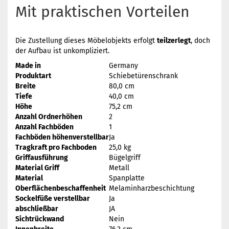
Mit praktischen Vorteilen
Die Zustellung dieses Möbelobjekts erfolgt
teilzerlegt
, doch
der Aufbau ist unkompliziert.
Made in
Germany
Produktart
Schiebetürenschrank
Breite
80,0 cm
Tiefe
40,0 cm
Höhe
75,2 cm
Anzahl Ordnerhöhen
2
Anzahl Fachböden
1
Fachböden höhenverstellbar
Ja
Tragkraft pro Fachboden
25,0 kg
Griffausführung
Bügelgriff
Material Griff
Metall
Material
Spanplatte
Oberflächenbeschaffenheit
Melaminharzbeschichtung
Sockelfüße verstellbar
Ja
abschließbar
JA
Sichtrückwand
Nein