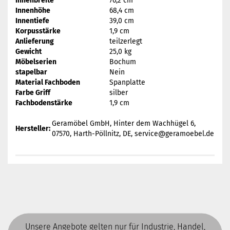
Innenbreite
76,2 cm
Innenhöhe
68,4 cm
Innentiefe
39,0 cm
Korpusstärke
1,9 cm
Anlieferung
teilzerlegt
Gewicht
25,0 kg
Möbelserien
Bochum
stapelbar
Nein
Material Fachboden
Spanplatte
Farbe Griff
silber
Fachbodenstärke
1,9 cm
Geramöbel GmbH, Hinter dem Wachhügel 6,
Hersteller:
07570, Harth-Pöllnitz, DE, service@geramoebel.de
Unsere Angebote gelten nur für Industrie, Handel,