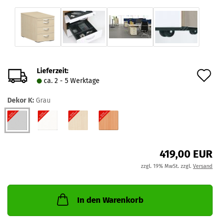
Lieferzeit:
A
ca. 2 - 5 Werktage
d
Dekor K:
Grau
M
419,00 EUR
zzgl. 19% MwSt. zzgl.
Versand
In den Warenkorb