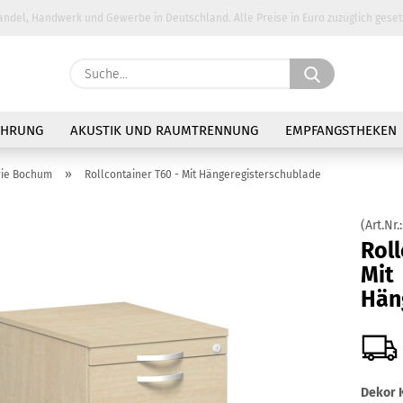
andel, Handwerk und Gewerbe in Deutschland. Alle Preise in Euro zuzüglich geset
Suche...
E-Ma
AHRUNG
AKUSTIK UND RAUMTRENNUNG
EMPFANGSTHEKEN
Pass
»
rie Bochum
Rollcontainer T60 - Mit Hängeregisterschublade
(Art.Nr.
Roll
Mit
Konto 
Hän
Passw
Dekor K