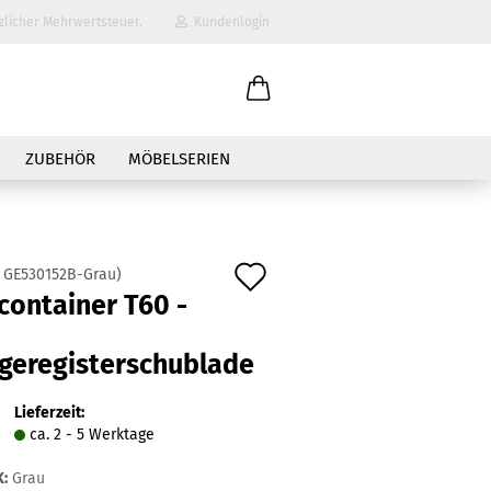
zlicher Mehrwertsteuer.
Kundenlogin
il
ZUBEHÖR
MÖBELSERIEN
wort
Auf
:
GE530152B-Grau
)
container T60 -
den
erstellen
Merkzettel
geregisterschublade
ort vergessen?
Lieferzeit:
ca. 2 - 5 Werktage
:
Grau