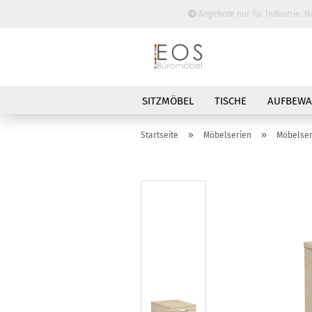
Angebote nur für Industrie, H
SITZMÖBEL
TISCHE
AUFBEW
BESPRECHUNGSTISCHE
»
»
Startseite
Möbelserien
Möbelse