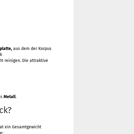
platte,
aus dem der Korpus
nk
t reinigen. Die attraktive
us
Metall
.
ck?
hat ein Gesamtgewicht
e: