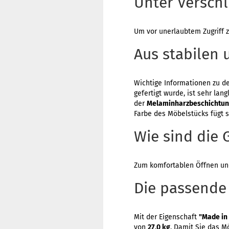
Unter Versch
Um vor unerlaubtem Zugriff z
Aus stabilen 
Wichtige Informationen zu de
gefertigt wurde, ist sehr la
der
Melaminharzbeschichtu
Farbe des Möbelstücks fügt si
Wie sind die G
Zum komfortablen Öffnen und
Die passende
Mit der Eigenschaft
"Made in
von
27,0 kg
. Damit Sie das M