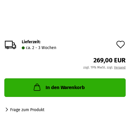
Lieferzeit:
A
ca. 2 - 3 Wochen
d
269,00 EUR
M
zzgl. 19% MwSt. zzgl.
Versand
In den Warenkorb
Frage zum Produkt