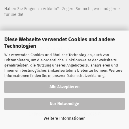
Haben Sie Fragen zu Artikeln? Zögern Sie nicht, wir sind gerne
für Sie da!
Kontakt
Diese Webseite verwendet Cookies und andere
Technologien
Wir sind für Sie wie folgt erreichbar:
Wir verwenden Cookies und ähnliche Technologien, auch von
Montag bis Donnerstag von 9 bis 16 Uhr
Drittanbietern, um die ordentliche Funktionsweise der Website zu
gewährleisten, die Nutzung unseres Angebotes zu analysieren und
Telefon: 02445-8517300
Ihnen ein bestmögliches Einkaufserlebnis bieten zu können. Weitere
Informationen finden Sie in unserer
Datenschutzerklärung
.
Email: office@eosgroup.de
Alle Akzeptieren
Nur Notwendige
Onlineshop der EOS GmbH
2007-2026 ©
Weitere Informationen