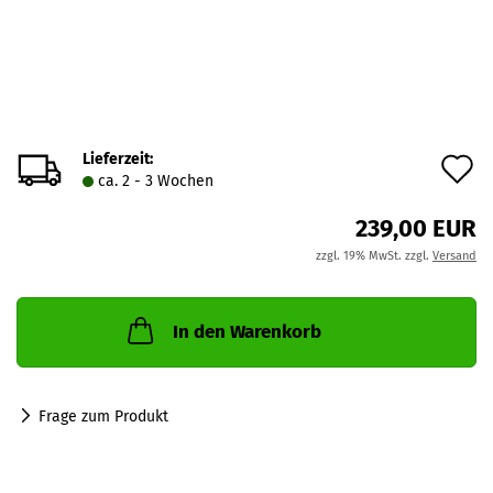
Lieferzeit:
A
ca. 2 - 3 Wochen
d
239,00 EUR
M
zzgl. 19% MwSt. zzgl.
Versand
In den Warenkorb
Frage zum Produkt