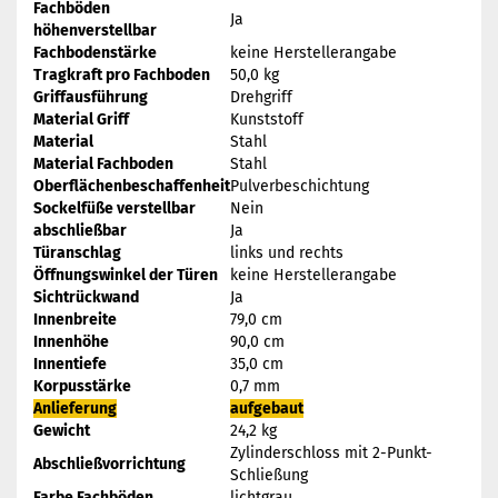
Fachböden
Ja
höhenverstellbar
Fachbodenstärke
keine Herstellerangabe
Tragkraft pro Fachboden
50,0 kg
Griffausführung
Drehgriff
Material Griff
Kunststoff
Material
Stahl
Material Fachboden
Stahl
Oberflächenbeschaffenheit
Pulverbeschichtung
Sockelfüße verstellbar
Nein
abschließbar
Ja
Türanschlag
links und rechts
Öffnungswinkel der Türen
keine Herstellerangabe
Sichtrückwand
Ja
Innenbreite
79,0 cm
Innenhöhe
90,0 cm
Innentiefe
35,0 cm
Korpusstärke
0,7 mm
Anlieferung
aufgebaut
Gewicht
24,2 kg
Zylinderschloss mit 2-Punkt-
Abschließvorrichtung
Schließung
Farbe Fachböden
lichtgrau