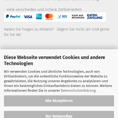
- viele verschieden und sichere Zahlvarianten:
Haben Sie Fragen zu Artikeln? Zögern Sie nicht, wir sind gerne
für Sie da!
Kontakt
Diese Webseite verwendet Cookies und andere
Technologien
Wir sind für Sie wie folgt erreichbar:
Wir verwenden Cookies und ähnliche Technologien, auch von
Montag bis Donnerstag von 9 bis 16 Uhr
Drittanbietern, um die ordentliche Funktionsweise der Website zu
gewährleisten, die Nutzung unseres Angebotes zu analysieren und
Telefon: 02445-8517300
Ihnen ein bestmögliches Einkaufserlebnis bieten zu können. Weitere
Informationen finden Sie in unserer
Datenschutzerklärung
.
Email: office@eosgroup.de
Alle Akzeptieren
Nur Notwendige