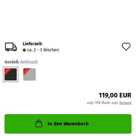
Lieferzeit:
A
ca. 2 - 3 Wochen
d
Gestell:
Anthrazit
M
119,00 EUR
zzgl. 19% MwSt. zzgl.
Versand
In den Warenkorb