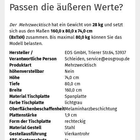
Passen die äußeren Werte?
Der Mehrzwecktisch
hat ein Gewicht von
28 kg
und setzt
sich aus den Maßen
160,0 x 80,0 x 74,0 cm
(BxTxH)
zusammen. Bis maximal
80,0 kg
können Sie das
Modell belasten.
Hersteller /
EOS GmbH, Trierer Str.64, 53937
Verantwortliche Person
Schleiden, service@eosgroup.de
Produktart
Mehrzwecktisch
höhenverstellbar
Nein
Höhe
74,0 cm
Tiefe
80,0 cm
Breite
160,0 cm
Material Tischplatte
Spanplatte
Farbe Tischplatte
lichtgrau
Oberflächenbeschaffenheit
Melaminharzbeschichtung
Plattenstärke
1,9 cm
Form der Tischplatte
rechteckig
Material Gestell
Stahl
Gestellausführung
Vierkantrohr