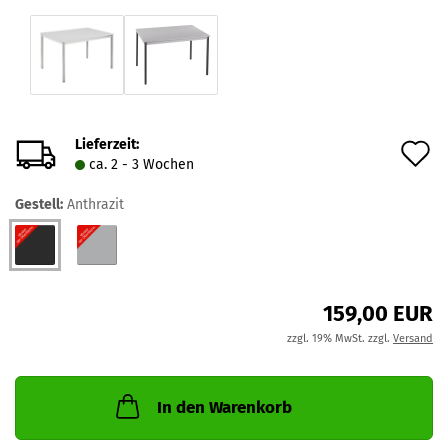
Lieferzeit:
A
ca. 2 - 3 Wochen
d
Gestell:
Anthrazit
M
159,00 EUR
zzgl. 19% MwSt. zzgl.
Versand
In den Warenkorb