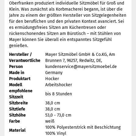
Oberfranken produziert individuelle Sitzmöbel für Groß und
Klein. Was zunächst als Korbmacherei begann, ist über die
Jahre zu einem der größten Hersteller von Sitzgelegenheiten
für den beruflichen und den privaten Kontext avanciert. Sei
es ermüdungsfreies Sitzen am Küchentresen oder
rückenschonendes Sitzen am Bürotisch – mit Stühlen von
Mayer können Sie überall ein entspanntes Sitzgefühl
genießen.
Hersteller /
Mayer Sitzmöbel GmbH & Co.KG, Am
Verantwortliche
Brunnen 7, 96257, Redwitz, DE,
Person
kundenservice@mayersitzmoebel.de
Made in
Germany
Produktart
Hocker
Modell
Arbeitshocker
empfohlene
bis 8 Stunden
Sitzzeit
Sitzbreite
38,0 cm
Sitztiefe
38,0 cm
Sitzhöhe
53,0 - 73,0 cm
Farbe
weiß
100% Polyesterstrick mit Beschichtung
Material
100% Vinyl