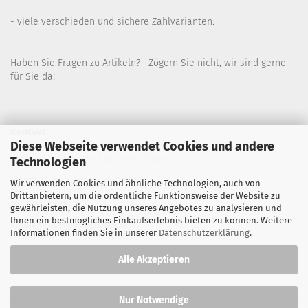
- viele verschieden und sichere Zahlvarianten:
Haben Sie Fragen zu Artikeln? Zögern Sie nicht, wir sind gerne
für Sie da!
Kontakt
Diese Webseite verwendet Cookies und andere
Wir sind für Sie wie folgt erreichbar:
Technologien
Montag bis Donnerstag von 9 bis 16 Uhr
Wir verwenden Cookies und ähnliche Technologien, auch von
Drittanbietern, um die ordentliche Funktionsweise der Website zu
Telefon: 02445-8517300
gewährleisten, die Nutzung unseres Angebotes zu analysieren und
Ihnen ein bestmögliches Einkaufserlebnis bieten zu können. Weitere
Email: office@eosgroup.de
Informationen finden Sie in unserer
Datenschutzerklärung
.
Alle Akzeptieren
Nur Notwendige