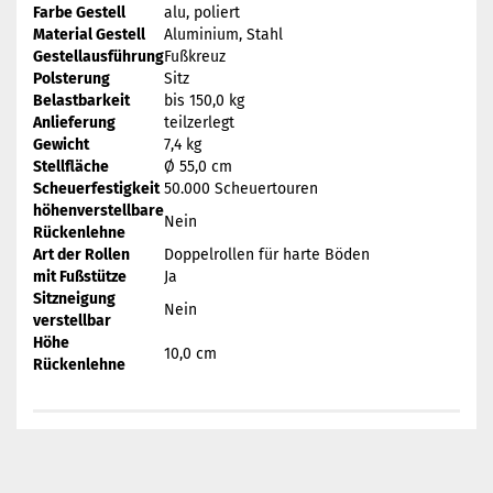
Farbe Gestell
alu, poliert
Material Gestell
Aluminium, Stahl
Gestellausführung
Fußkreuz
Polsterung
Sitz
Belastbarkeit
bis 150,0 kg
Anlieferung
teilzerlegt
Gewicht
7,4 kg
Stellfläche
Ø 55,0 cm
Scheuerfestigkeit
50.000 Scheuertouren
höhenverstellbare
Nein
Rückenlehne
Art der Rollen
Doppelrollen für harte Böden
mit Fußstütze
Ja
Sitzneigung
Nein
verstellbar
Höhe
10,0 cm
Rückenlehne