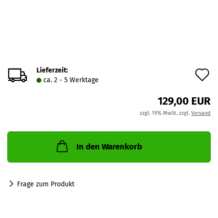
Lieferzeit:
A
ca. 2 - 5 Werktage
d
129,00 EUR
M
zzgl. 19% MwSt. zzgl.
Versand
In den Warenkorb
Frage zum Produkt