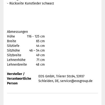
- Rückseite Kunstleder schwarz
Abmessungen
Höhe
116 - 125 cm
Breite
65 cm
Sitztiefe
44 cm
Sitzhöhe
46 – 54 cm
Sitzbreite
49 cm
Lehnenhöhe
71 cm
Lehnenbreite
48 cm
Hersteller /
EOS GmbH, Trierer Str.64, 53937
Verantwortliche
Schleiden, DE, service@eosgroup.de
Person