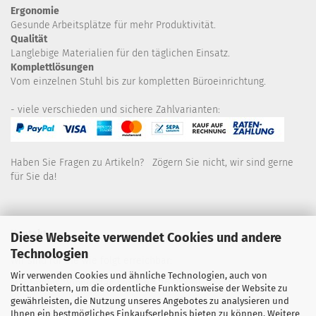
Ergonomie
Gesunde
Arbeitsplätze für mehr Produktivität.
Qualität
Langlebige Materialien für den täglichen Einsatz.
Komplettlösungen
Vom einzelnen Stuhl bis zur kompletten Büroeinrichtung.
- viele verschieden und sichere Zahlvarianten:
Haben Sie Fragen zu Artikeln? Zögern Sie nicht, wir sind gerne
für Sie da!
Kontakt
Diese Webseite verwendet Cookies und andere
Technologien
Wir sind für Sie wie folgt erreichbar:
Wir verwenden Cookies und ähnliche Technologien, auch von
Montag bis Donnerstag von 9 bis 16 Uhr
Drittanbietern, um die ordentliche Funktionsweise der Website zu
gewährleisten, die Nutzung unseres Angebotes zu analysieren und
Telefon: 02445-8517300
Ihnen ein bestmögliches Einkaufserlebnis bieten zu können. Weitere