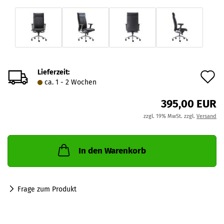
Lieferzeit:
A
ca. 1 - 2 Wochen
d
395,00 EUR
M
zzgl. 19% MwSt. zzgl.
Versand
In den Warenkorb
Frage zum Produkt