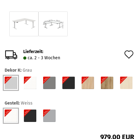
Lieferzeit:
A
ca. 2 - 3 Wochen
d
Dekor K:
Grau
M
Gestell:
Weiss
979,00 EUR