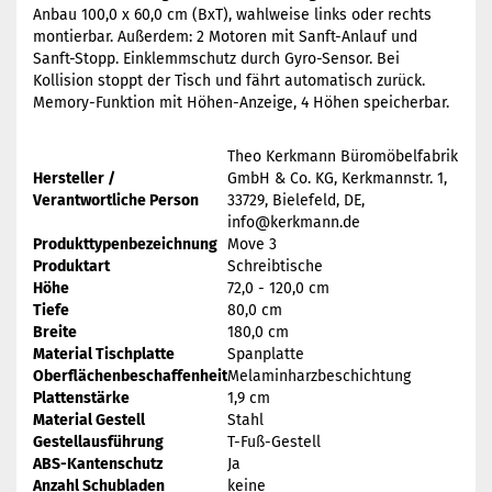
Anbau 100,0 x 60,0 cm (BxT), wahlweise links oder rechts
montierbar. Außerdem: 2 Motoren mit Sanft-Anlauf und
Sanft-Stopp. Einklemmschutz durch Gyro-Sensor. Bei
Kollision stoppt der Tisch und fährt automatisch zurück.
Memory-Funktion mit Höhen-Anzeige, 4 Höhen speicherbar.
Theo Kerkmann Büromöbelfabrik
Hersteller /
GmbH & Co. KG, Kerkmannstr. 1,
Verantwortliche Person
33729, Bielefeld, DE,
info@kerkmann.de
Produkttypenbezeichnung
Move 3
Produktart
Schreibtische
Höhe
72,0 - 120,0 cm
Tiefe
80,0 cm
Breite
180,0 cm
Material Tischplatte
Spanplatte
Oberflächenbeschaffenheit
Melaminharzbeschichtung
Plattenstärke
1,9 cm
Material Gestell
Stahl
Gestellausführung
T-Fuß-Gestell
ABS-Kantenschutz
Ja
Anzahl Schubladen
keine