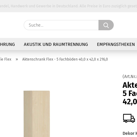
andel, Handwerk und Gewerbe in Deutschland. Alle Preise in Euro zuzüglich geset
Suche...
E-Ma
AHRUNG
AKUSTIK UND RAUMTRENNUNG
EMPFANGSTHEKEN
Pass
»
ie Flex
Aktenschrank Flex - 5 Fachböden 40,0 x 42,0 x 216,0
(Art.Nr.
Akte
5 F
Konto 
42,0
Passw
Dekor K