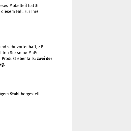
eses Möbelteil hat
5
 diesem Fall: Für Ihre
nd sehr vorteilhaft, z.B.
ollten Sie seine Maße
s Produkt ebenfalls:
zwei der
kg
.
ebigem
Stahl
hergestellt.