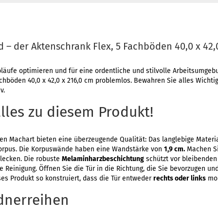
 – der Aktenschrank Flex, 5 Fachböden 40,0 x 42,
äufe optimieren und für eine ordentliche und stilvolle Arbeitsumgebu
hböden 40,0 x 42,0 x 216,0 cm problemlos. Bewahren Sie alles Wichtige
v.
alles zu diesem Produkt!
en Machart bieten eine überzeugende Qualität: Das langlebige Materi
Korpus. Die Korpuswände haben eine Wandstärke von
1,9 cm.
Machen Si
ecken. Die robuste
Melaminharzbeschichtung
schützt vor bleibenden
te Reinigung. Öffnen Sie die Tür in die Richtung, die Sie bevorzugen u
eses Produkt so konstruiert, dass die Tür entweder
rechts oder links
mon
rdnerreihen