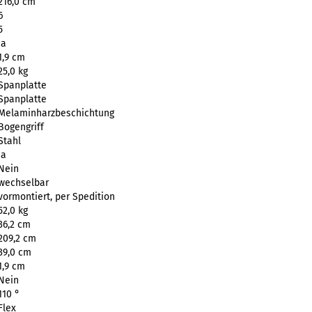
216,0 cm
6
5
Ja
1,9 cm
25,0 kg
Spanplatte
Spanplatte
Melaminharzbeschichtung
Bogengriff
Stahl
Ja
Nein
wechselbar
vormontiert, per Spedition
52,0 kg
36,2 cm
209,2 cm
39,0 cm
1,9 cm
Nein
110 °
Flex