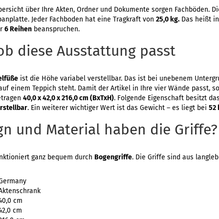
bersicht über Ihre Akten, Ordner und Dokumente sorgen Fachböden. Di
anplatte. Jeder Fachboden hat eine Tragkraft von
25,0 kg.
Das heißt in
er
6 Reihen
beanspruchen.
ob diese Ausstattung passt
elfüße
ist die Höhe variabel verstellbar. Das ist bei unebenem Untergru
auf einem Teppich steht. Damit der Artikel in Ihre vier Wände passt, s
etragen
40,0 x 42,0 x 216,0 cm (BxTxH)
. Folgende Eigenschaft besitzt da
rstellbar
. Ein weiterer wichtiger Wert ist das Gewicht – es liegt bei
52 
n und Material haben die Griffe?
unktioniert ganz bequem durch
Bogengriffe
. Die Griffe sind aus langl
Germany
Aktenschrank
40,0 cm
42,0 cm