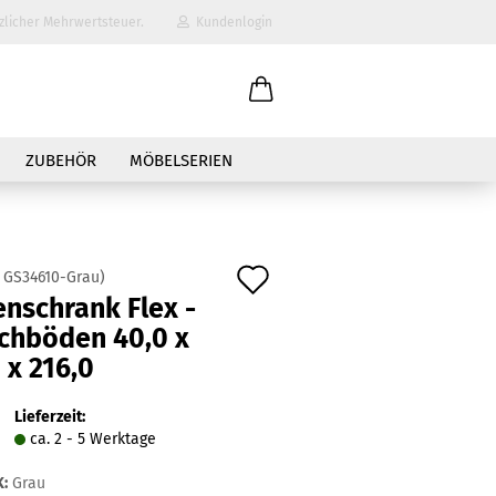
zlicher Mehrwertsteuer.
Kundenlogin
il
ZUBEHÖR
MÖBELSERIEN
wort
Auf
:
GS34610-Grau
)
nschrank Flex -
den
achböden 40,0 x
erstellen
Merkzettel
 x 216,0
ort vergessen?
Lieferzeit:
ca. 2 - 5 Werktage
:
Grau