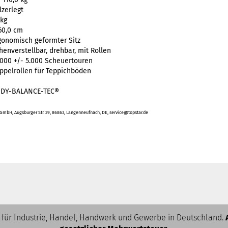
lzerlegt
 kg
60,0 cm
gonomisch geformter Sitz
henverstellbar, drehbar, mit Rollen
.000 +/- 5.000 Scheuertouren
ppelrollen für Teppichböden
DY-BALANCE-TEC®
mbH, Augsburger Str. 29, 86863, Langenneufnach, DE, service@topstar.de
 für Industrie, Handel, Handwerk und Gewerbe in Deutschland.