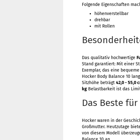
Folgende Eigenschaften mac
höhenverstellbar
drehbar
mit Rollen
Besonderheite
Das qualitativ hochwertige
F
Stand garantiert: Mit einer S
Exemplar, das eine bequeme P
Hocker Body Balance 10 lange
Sitzhöhe beträgt
42,0 - 55,0 
kg
Belastbarkeit ist das Limi
Das Beste für
Hocker waren in der Geschich
Großmutter. Heutzutage biet
von diesem Modell überzeugen
Balance 10 an.