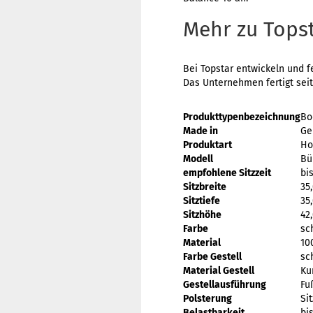
Mehr zu Tops
Bei Topstar entwickeln und f
Das Unternehmen fertigt sei
Produkttypenbezeichnung
Bo
Made in
Ge
Produktart
Ho
Modell
Bü
empfohlene Sitzzeit
bi
Sitzbreite
35
Sitztiefe
35
Sitzhöhe
42
Farbe
sc
Material
10
Farbe Gestell
sc
Material Gestell
Ku
Gestellausführung
Fu
Polsterung
Sit
Belastbarkeit
bis