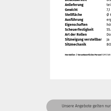
Anlieferung
tei
Gewicht
7,1
Stellfläche
Ø 
Ausführung
er
Eigenschaften
hö
Scheuerfestigkeit
55
Art der Rollen
Do
Sitzneigung verstellbar
Ja
Sitzmechanik
BO
Hersteller / Verantwortliche Person
TOPSTAR G
Unsere Angebote gelten nur