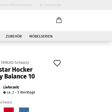
zlicher Mehrwertsteuer.
Kundenlogin
il
ZUBEHÖR
MÖBELSERIEN
wort
Auf
:
T898262-Schwarz
)
star Hocker
den
y Balance 10
erstellen
Merkzettel
ort vergessen?
Lieferzeit:
ca. 2 - 5 Werktage
Schwarz