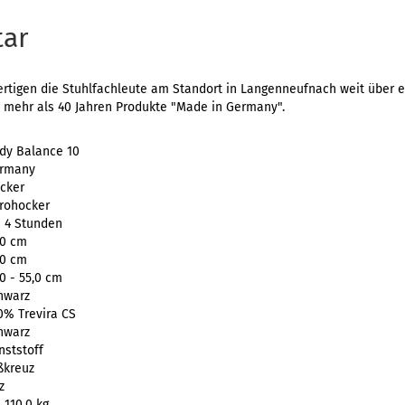
tar
ertigen die Stuhlfachleute am Standort in Langenneufnach weit über ein
t mehr als 40 Jahren Produkte "Made in Germany".
dy Balance 10
rmany
cker
rohocker
s 4 Stunden
,0 cm
,0 cm
,0 - 55,0 cm
hwarz
0% Trevira CS
hwarz
nststoff
ßkreuz
z
 110,0 kg