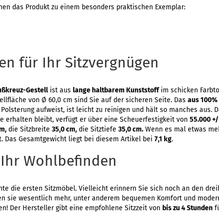
hen das Produkt zu einem besonders praktischen Exemplar:
n für Ihr Sitzvergnügen
ußkreuz-Gestell
ist aus
lange haltbarem Kunststoff
im schicken Farbto
tellfläche von Ø 60,0 cm sind Sie auf der sicheren Seite. Das
aus 100% 
olsterung aufweist, ist leicht zu reinigen und hält so manches aus. 
 erhalten bleibt, verfügt er über eine Scheuerfestigkeit von
55.000 +/
cm,
die Sitzbreite
35,0 cm,
die Sitztiefe
35,0 cm.
Wenn es mal etwas meh
t. Das Gesamtgewicht liegt bei diesem Artikel bei
7,1 kg
.
 Ihr Wohlbefinden
te die ersten Sitzmöbel. Vielleicht erinnern Sie sich noch an den dre
en sie wesentlich mehr, unter anderem bequemen Komfort und modern
! Der Hersteller gibt eine empfohlene Sitzzeit von
bis zu 4 Stunden
f