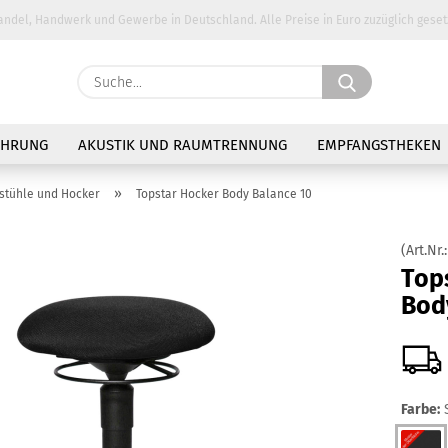
andel, Handwerk und Gewerbe in Deutschland. Alle Preise in Euro zuzüglich geset
Suche...
E-Ma
AHRUNG
AKUSTIK UND RAUMTRENNUNG
EMPFANGSTHEKEN
Pass
»
stühle und Hocker
Topstar Hocker Body Balance 10
(Art.Nr.
Top
Bod
Konto 
Passw
Farbe: