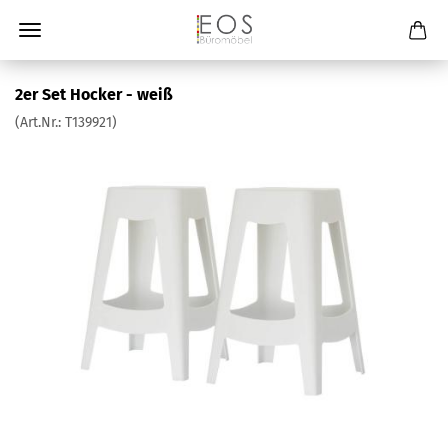
2er Set Hocker - weiß
(Art.Nr.:
T139921
)