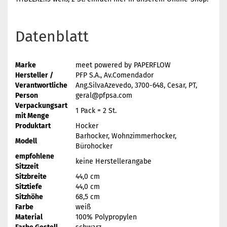
Datenblatt
Marke
meet powered by PAPERFLOW
Hersteller /
PFP S.A., Av.Comendador
Verantwortliche
Ang.SilvaAzevedo, 3700-648, Cesar, PT,
Person
geral@pfpsa.com
Verpackungsart
1 Pack = 2 St.
mit Menge
Produktart
Hocker
Barhocker, Wohnzimmerhocker,
Modell
Bürohocker
empfohlene
keine Herstellerangabe
Sitzzeit
Sitzbreite
44,0 cm
Sitztiefe
44,0 cm
Sitzhöhe
68,5 cm
Farbe
weiß
Material
100% Polypropylen