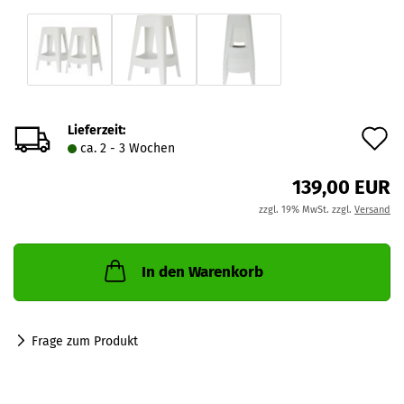
Lieferzeit:
A
ca. 2 - 3 Wochen
d
139,00 EUR
M
zzgl. 19% MwSt. zzgl.
Versand
In den Warenkorb
Frage zum Produkt