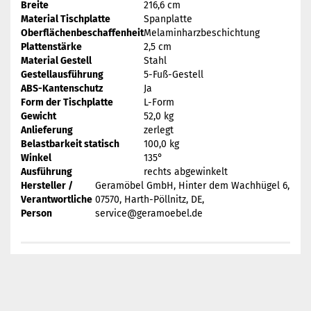
Breite
216,6 cm
Material Tischplatte
Spanplatte
Oberflächenbeschaffenheit
Melaminharzbeschichtung
Plattenstärke
2,5 cm
Material Gestell
Stahl
Gestellausführung
5-Fuß-Gestell
ABS-Kantenschutz
Ja
Form der Tischplatte
L-Form
Gewicht
52,0 kg
Anlieferung
zerlegt
Belastbarkeit statisch
100,0 kg
Winkel
135°
Ausführung
rechts abgewinkelt
Hersteller /
Geramöbel GmbH, Hinter dem Wachhügel 6,
Verantwortliche
07570, Harth-Pöllnitz, DE,
Person
service@geramoebel.de