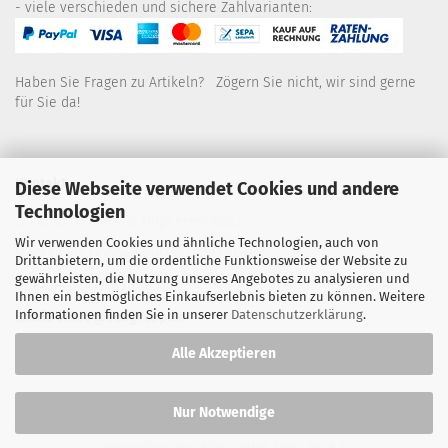
- viele verschieden und sichere Zahlvarianten:
Haben Sie Fragen zu Artikeln? Zögern Sie nicht, wir sind gerne
für Sie da!
Kontakt
Diese Webseite verwendet Cookies und andere
Technologien
Wir sind für Sie wie folgt erreichbar:
Wir verwenden Cookies und ähnliche Technologien, auch von
Montag bis Donnerstag von 9 bis 16 Uhr
Drittanbietern, um die ordentliche Funktionsweise der Website zu
gewährleisten, die Nutzung unseres Angebotes zu analysieren und
Telefon: 02445-8517300
Ihnen ein bestmögliches Einkaufserlebnis bieten zu können. Weitere
Informationen finden Sie in unserer
Datenschutzerklärung
.
Email: office@eosgroup.de
Alle Akzeptieren
Nur Notwendige