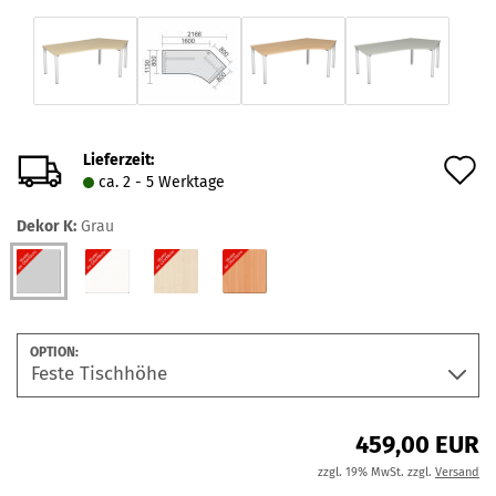
Lieferzeit:
A
ca. 2 - 5 Werktage
d
Dekor K:
Grau
M
OPTION:
459,00 EUR
zzgl. 19% MwSt. zzgl.
Versand