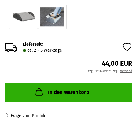
Lieferzeit:
A
ca. 2 - 5 Werktage
d
44,00 EUR
M
zzgl. 19% MwSt. zzgl.
Versand
In den Warenkorb
Frage zum Produkt