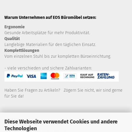
Warum Unternehmen auf EOS Büromöbel setzen:
Ergonomie
Gesunde
Arbeitsplätze für mehr Produktivität.
Qualität
Langlebige Materialien für den täglichen Einsatz.
Komplettlösungen
Vom einzelnen Stuhl bis zur kompletten Büroeinrichtung.
- viele verschieden und sichere Zahlvarianten:
Haben Sie Fragen zu Artikeln? Zögern Sie nicht, wir sind gerne
für Sie da!
Kontakt
Diese Webseite verwendet Cookies und andere
Technologien
Wir sind für Sie wie folgt erreichbar: