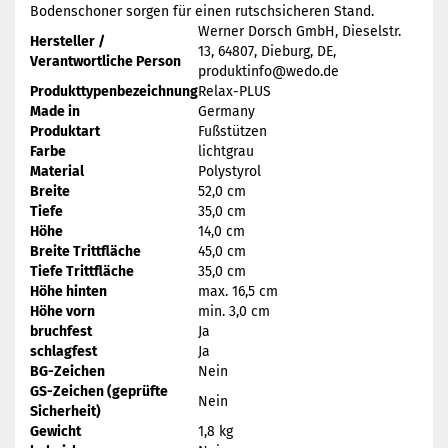
Bodenschoner sorgen für einen rutschsicheren Stand.
Werner Dorsch GmbH, Dieselstr.
Hersteller /
13, 64807, Dieburg, DE,
Verantwortliche Person
produktinfo@wedo.de
Produkttypenbezeichnung
Relax-PLUS
Made in
Germany
Produktart
Fußstützen
Farbe
lichtgrau
Material
Polystyrol
Breite
52,0 cm
Tiefe
35,0 cm
Höhe
14,0 cm
Breite Trittfläche
45,0 cm
Tiefe Trittfläche
35,0 cm
Höhe hinten
max. 16,5 cm
Höhe vorn
min. 3,0 cm
bruchfest
Ja
schlagfest
Ja
BG-Zeichen
Nein
GS-Zeichen (geprüfte
Nein
Sicherheit)
Gewicht
1,8 kg