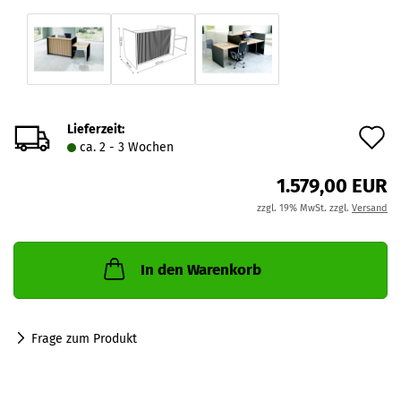
Lieferzeit:
A
ca. 2 - 3 Wochen
d
1.579,00 EUR
M
zzgl. 19% MwSt. zzgl.
Versand
In den Warenkorb
Frage zum Produkt