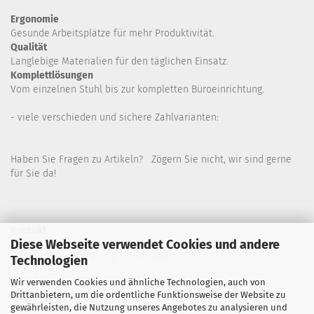
Ergonomie
Gesunde
Arbeitsplätze für mehr Produktivität.
Qualität
Langlebige Materialien für den täglichen Einsatz.
Komplettlösungen
Vom einzelnen Stuhl bis zur kompletten Büroeinrichtung.
- viele verschieden und sichere Zahlvarianten:
Haben Sie Fragen zu Artikeln? Zögern Sie nicht, wir sind gerne
für Sie da!
Kontakt
Diese Webseite verwendet Cookies und andere
Wir sind für Sie wie folgt erreichbar:
Technologien
Montag bis Donnerstag von 9 bis 16 Uhr
Wir verwenden Cookies und ähnliche Technologien, auch von
Drittanbietern, um die ordentliche Funktionsweise der Website zu
Telefon: 02445-8517300
gewährleisten, die Nutzung unseres Angebotes zu analysieren und