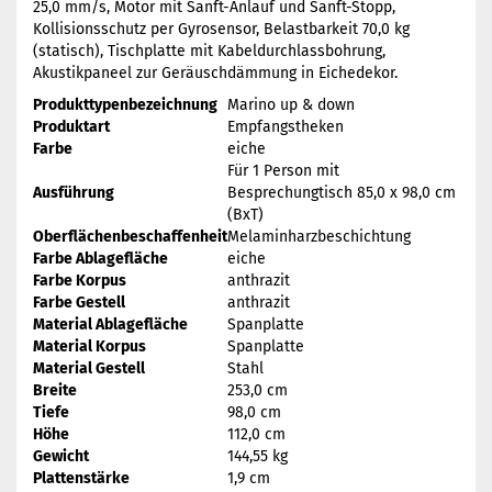
25,0 mm/s, Motor mit Sanft-Anlauf und Sanft-Stopp,
Kollisionsschutz per Gyrosensor, Belastbarkeit 70,0 kg
(statisch), Tischplatte mit Kabeldurchlassbohrung,
Akustikpaneel zur Geräuschdämmung in Eichedekor.
Produkttypenbezeichnung
Marino up & down
Produktart
Empfangstheken
Farbe
eiche
Für 1 Person mit
Ausführung
Besprechungtisch 85,0 x 98,0 cm
(BxT)
Oberflächenbeschaffenheit
Melaminharzbeschichtung
Farbe Ablagefläche
eiche
Farbe Korpus
anthrazit
Farbe Gestell
anthrazit
Material Ablagefläche
Spanplatte
Material Korpus
Spanplatte
Material Gestell
Stahl
Breite
253,0 cm
Tiefe
98,0 cm
Höhe
112,0 cm
Gewicht
144,55 kg
Plattenstärke
1,9 cm