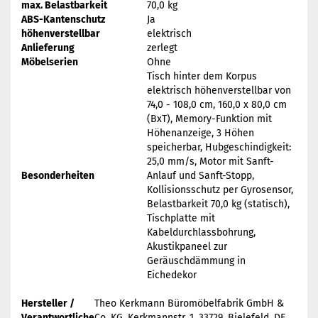
max. Belastbarkeit
70,0 kg
ABS-Kantenschutz
Ja
höhenverstellbar
elektrisch
Anlieferung
zerlegt
Möbelserien
Ohne
Tisch hinter dem Korpus
elektrisch höhenverstellbar von
74,0 - 108,0 cm, 160,0 x 80,0 cm
(BxT), Memory-Funktion mit
Höhenanzeige, 3 Höhen
speicherbar, Hubgeschindigkeit:
25,0 mm/s, Motor mit Sanft-
Besonderheiten
Anlauf und Sanft-Stopp,
Kollisionsschutz per Gyrosensor,
Belastbarkeit 70,0 kg (statisch),
Tischplatte mit
Kabeldurchlassbohrung,
Akustikpaneel zur
Geräuschdämmung in
Eichedekor
Hersteller /
Theo Kerkmann Büromöbelfabrik GmbH &
Verantwortliche
Co. KG, Kerkmannstr. 1, 33729, Bielefeld, DE,