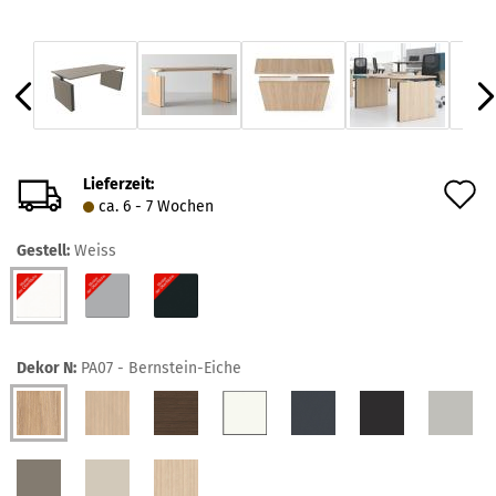
Lieferzeit:
A
ca. 6 - 7 Wochen
d
Gestell:
Weiss
M
Dekor N:
PA07 - Bernstein-Eiche