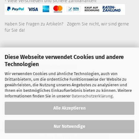
- viele verschieden und sichere Zahlvarianten:
Haben Sie Fragen zu Artikeln? Zögern Sie nicht, wir sind gerne
für Sie da!
Kontakt
Diese Webseite verwendet Cookies und andere
Technologien
Wir sind für Sie wie folgt erreichbar:
Wir verwenden Cookies und ähnliche Technologien, auch von
Montag bis Donnerstag von 9 bis 16 Uhr
Drittanbietern, um die ordentliche Funktionsweise der Website zu
gewährleisten, die Nutzung unseres Angebotes zu analysieren und
Telefon: 02445-8517300
Ihnen ein bestmögliches Einkaufserlebnis bieten zu können. Weitere
Informationen finden Sie in unserer
Datenschutzerklärung
.
Email: office@eosgroup.de
Alle Akzeptieren
Nur Notwendige
Onlineshop der EOS GmbH
2007-2026 ©