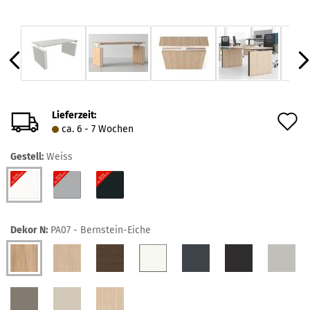
Lieferzeit:
A
ca. 6 - 7 Wochen
d
Gestell:
Weiss
M
Dekor N:
PA07 - Bernstein-Eiche