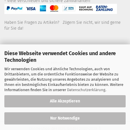
- viele verschieden und sichere Zahlvarianten:
Haben Sie Fragen zu Artikeln? Zögern Sie nicht, wir sind gerne
für Sie da!
Kontakt
Diese Webseite verwendet Cookies und andere
Technologien
Wir sind für Sie wie folgt erreichbar:
Wir verwenden Cookies und ähnliche Technologien, auch von
Montag bis Donnerstag von 9 bis 16 Uhr
Drittanbietern, um die ordentliche Funktionsweise der Website zu
gewährleisten, die Nutzung unseres Angebotes zu analysieren und
Telefon: 02445-8517300
Ihnen ein bestmögliches Einkaufserlebnis bieten zu können. Weitere
Informationen finden Sie in unserer
Datenschutzerklärung
.
Email: office@eosgroup.de
Alle Akzeptieren
Nur Notwendige
Onlineshop der EOS GmbH
2007-2026 ©