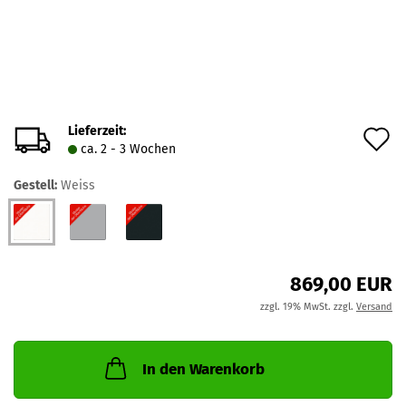
Lieferzeit:
A
ca. 2 - 3 Wochen
d
Gestell:
Weiss
M
869,00 EUR
zzgl. 19% MwSt. zzgl.
Versand
In den Warenkorb