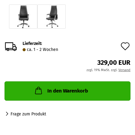
Lieferzeit:
A
ca. 1 - 2 Wochen
d
329,00 EUR
M
zzgl. 19% MwSt. zzgl.
Versand
In den Warenkorb
Frage zum Produkt