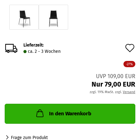
Lieferzeit:
A
ca. 2 - 3 Wochen
d
-27%
M
UVP 109,00 EUR
Nur 79,00 EUR
zzgl. 19% MwSt. zzgl.
Versand
In den Warenkorb
Frage zum Produkt