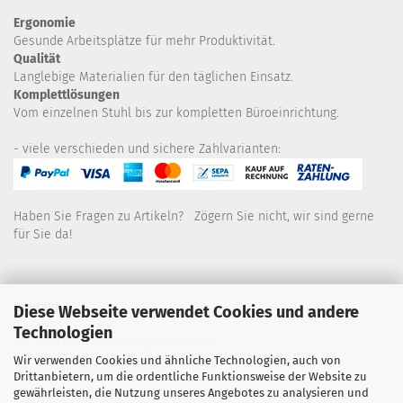
Ergonomie
Gesunde
Arbeitsplätze für mehr Produktivität.
Qualität
Langlebige Materialien für den täglichen Einsatz.
Komplettlösungen
Vom einzelnen Stuhl bis zur kompletten Büroeinrichtung.
- viele verschieden und sichere Zahlvarianten:
Haben Sie Fragen zu Artikeln? Zögern Sie nicht, wir sind gerne
für Sie da!
Kontakt
Diese Webseite verwendet Cookies und andere
Technologien
Wir sind für Sie wie folgt erreichbar:
Wir verwenden Cookies und ähnliche Technologien, auch von
Montag bis Donnerstag von 9 bis 16 Uhr
Drittanbietern, um die ordentliche Funktionsweise der Website zu
gewährleisten, die Nutzung unseres Angebotes zu analysieren und
Telefon: 02445-8517300