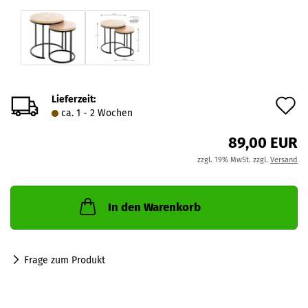
Lieferzeit:
A
ca. 1 - 2 Wochen
d
89,00 EUR
M
zzgl. 19% MwSt. zzgl.
Versand
In den Warenkorb
Frage zum Produkt