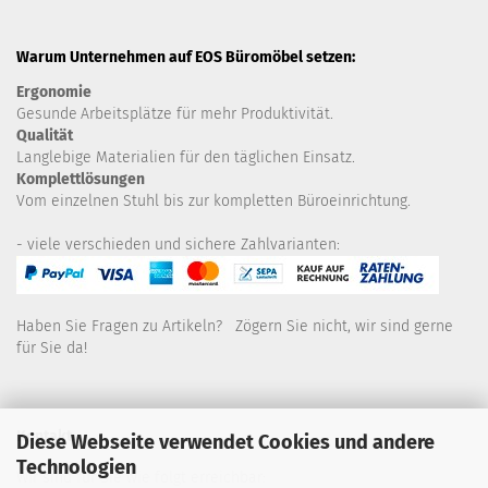
Warum Unternehmen auf EOS Büromöbel setzen:
Ergonomie
Gesunde
Arbeitsplätze für mehr Produktivität.
Qualität
Langlebige Materialien für den täglichen Einsatz.
Komplettlösungen
Vom einzelnen Stuhl bis zur kompletten Büroeinrichtung.
- viele verschieden und sichere Zahlvarianten:
Haben Sie Fragen zu Artikeln? Zögern Sie nicht, wir sind gerne
für Sie da!
Kontakt
Diese Webseite verwendet Cookies und andere
Technologien
Wir sind für Sie wie folgt erreichbar: