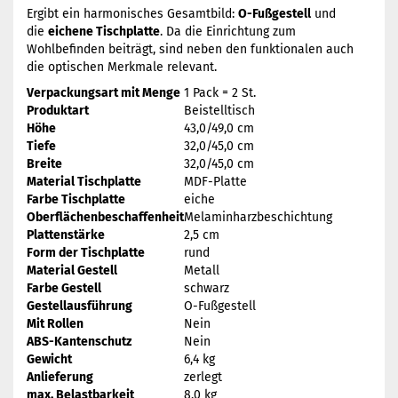
Ergibt ein harmonisches Gesamtbild:
O-Fußgestell
und
die
eichene Tischplatte
. Da die Einrichtung zum
Wohlbefinden beiträgt, sind neben den funktionalen auch
die optischen Merkmale relevant.
Verpackungsart mit Menge
1 Pack = 2 St.
Produktart
Beistelltisch
Höhe
43,0/49,0 cm
Tiefe
32,0/45,0 cm
Breite
32,0/45,0 cm
Material Tischplatte
MDF-Platte
Farbe Tischplatte
eiche
Oberflächenbeschaffenheit
Melaminharzbeschichtung
Plattenstärke
2,5 cm
Form der Tischplatte
rund
Material Gestell
Metall
Farbe Gestell
schwarz
Gestellausführung
O-Fußgestell
Mit Rollen
Nein
ABS-Kantenschutz
Nein
Gewicht
6,4 kg
Anlieferung
zerlegt
max. Belastbarkeit
8,0 kg