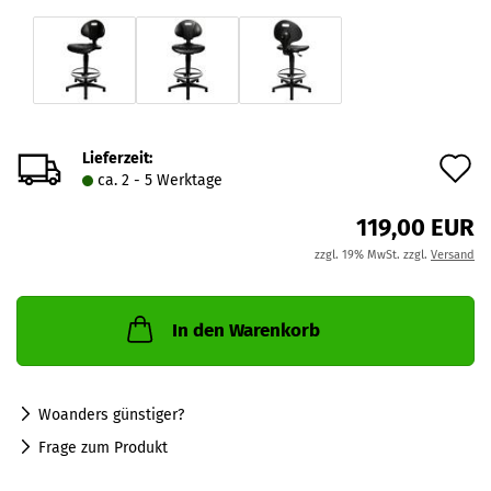
Lieferzeit:
A
ca. 2 - 5 Werktage
d
119,00 EUR
M
zzgl. 19% MwSt. zzgl.
Versand
In den Warenkorb
Woanders günstiger?
Frage zum Produkt