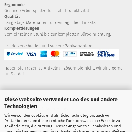
Ergonomie
Gesunde
Arbeitsplätze für mehr Produktivität.
Qualität
Langlebige Materialien für den täglichen Einsatz.
Komplettlösungen
Vom einzelnen Stuhl bis zur kompletten Büroeinrichtung.
- viele verschieden und sichere Zahlvarianten:
Haben Sie Fragen zu Artikeln? Zögern Sie nicht, wir sind gerne
für Sie da!
Kontakt
Diese Webseite verwendet Cookies und andere
Technologien
Wir sind für Sie wie folgt erreichbar:
Wir verwenden Cookies und ähnliche Technologien, auch von
Montag bis Donnerstag von 9 bis 16 Uhr
Drittanbietern, um die ordentliche Funktionsweise der Website zu
gewährleisten, die Nutzung unseres Angebotes zu analysieren und
Telefon: 02445-8517300
Ihnen ein bestmögliches Einkaufserlebnis bieten zu können. Weitere