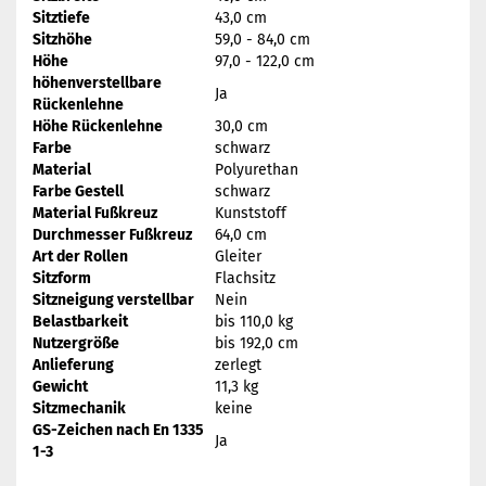
Sitztiefe
43,0 cm
Sitzhöhe
59,0 - 84,0 cm
Höhe
97,0 - 122,0 cm
höhenverstellbare
Ja
Rückenlehne
Höhe Rückenlehne
30,0 cm
Farbe
schwarz
Material
Polyurethan
Farbe Gestell
schwarz
Material Fußkreuz
Kunststoff
Durchmesser Fußkreuz
64,0 cm
Art der Rollen
Gleiter
Sitzform
Flachsitz
Sitzneigung verstellbar
Nein
Belastbarkeit
bis 110,0 kg
Nutzergröße
bis 192,0 cm
Anlieferung
zerlegt
Gewicht
11,3 kg
Sitzmechanik
keine
GS-Zeichen nach En 1335
Ja
1-3