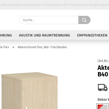
andel, Handwerk und Gewerbe in Deutschland. Alle Preise in Euro zuzüglich geset
Suche...
E-Ma
AHRUNG
AKUSTIK UND RAUMTRENNUNG
EMPFANGSTHEKEN
Pass
»
ie Flex
Aktenschrank Flex, B40 -1 Fachboden
(Art.Nr.
Akt
B40
Konto 
Passw
Dekor K