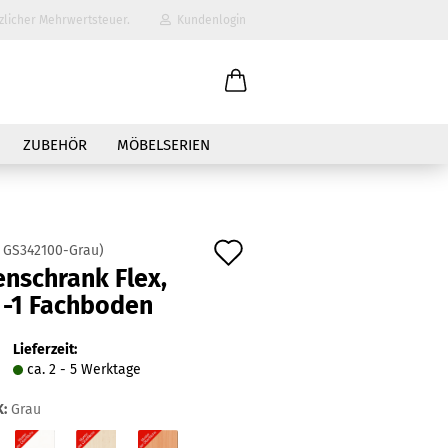
zlicher Mehrwertsteuer.
Kundenlogin
il
ZUBEHÖR
MÖBELSERIEN
wort
Auf
:
GS342100-Grau
)
enschrank Flex,
den
 -1 Fachboden
erstellen
Merkzettel
ort vergessen?
Lieferzeit:
ca. 2 - 5 Werktage
:
Grau