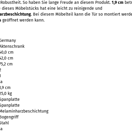
Robustheit. So haben Sie lange Freude an diesem Produkt.
1,9 cm
betr
 dieses Möbelstücks hat eine leicht zu reinigende und
arzbeschichtung
. Bei diesem Möbelteil kann die Tür so montiert werd
s
geöffnet werden kann.
Germany
Aktenschrank
40,0 cm
42,0 cm
75,2 cm
2
1
Ja
1,9 cm
25,0 kg
Spanplatte
Spanplatte
Melaminharzbeschichtung
Bogengriff
Stahl
Ja