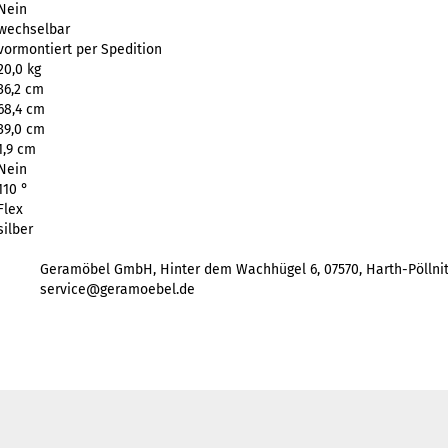
Nein
wechselbar
vormontiert per Spedition
20,0 kg
36,2 cm
68,4 cm
39,0 cm
1,9 cm
Nein
110 °
Flex
silber
Geramöbel GmbH, Hinter dem Wachhügel 6, 07570, Harth-Pöllnitz
service@geramoebel.de